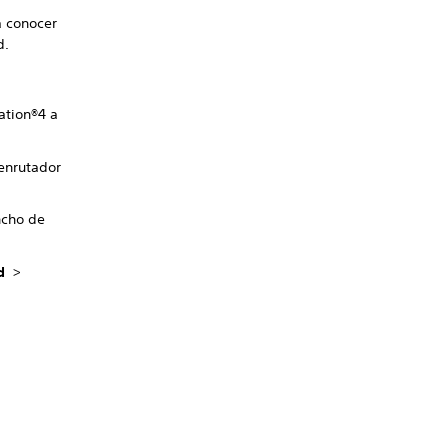
a conocer
d.
ation®4 a
 enrutador
ncho de
d
>