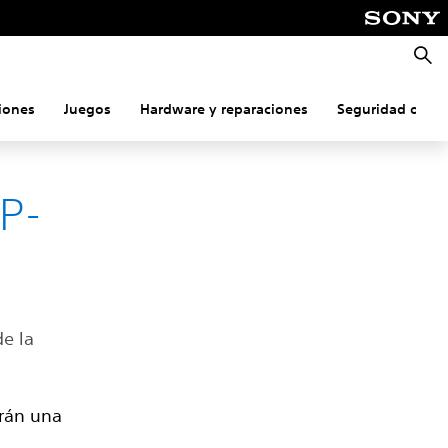
Busca
iones
Juegos
Hardware y reparaciones
Seguridad onlin
NP-
de la
arán una