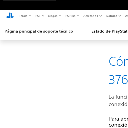
Tienda
PS5
Juegos
PS Plus
Accesorios
Noticias
As
Página principal de soporte técnico
Estado de PlayStat
Cóm
37
La funci
conexió
Para ap
conexión