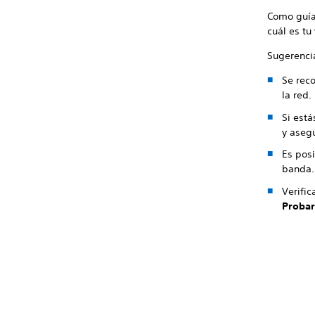
Como guía
cuál es tu
Sugerenci
Se reco
la red.
Si est
y asegú
Es posi
banda.
Verific
Probar