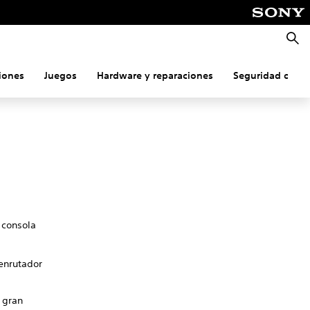
Busca
iones
Juegos
Hardware y reparaciones
Seguridad onlin
 consola
 enrutador
n gran