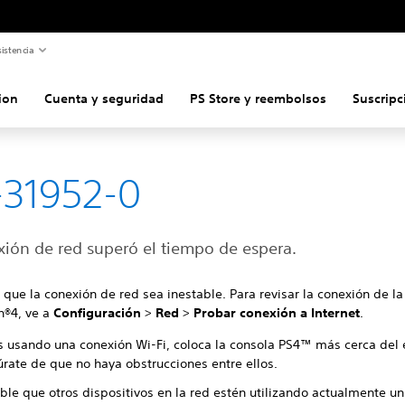
istencia
ion
Cuenta y seguridad
PS Store y reembolsos
Suscripc
31952-0
xión de red superó el tiempo de espera.
 que la conexión de red sea inestable. Para revisar la conexión de la
n®4, ve a
Configuración
>
Red
>
Probar conexión a Internet
.
ás usando una conexión Wi-Fi, coloca la consola PS4™ más cerca del
rate de que no haya obstrucciones entre ellos.
ble que otros dispositivos en la red estén utilizando actualmente u