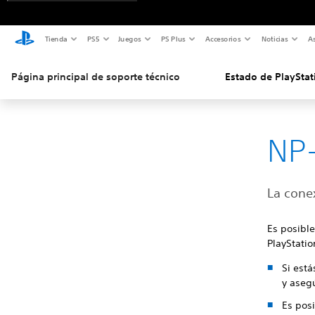
Tienda
PS5
Juegos
PS Plus
Accesorios
Noticias
As
Página principal de soporte técnico
Estado de PlayStat
NP-
La cone
Es posible
PlayStatio
Si est
y asegú
Es posi