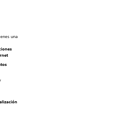
ienes una
ciones
rnet
tos
y
alización