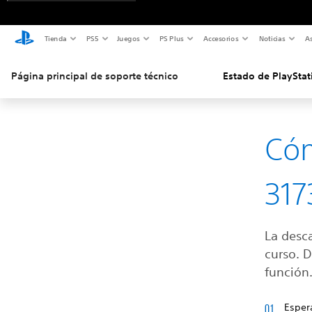
Tienda
PS5
Juegos
PS Plus
Accesorios
Noticias
As
Página principal de soporte técnico
Estado de PlayStat
Cóm
317
La desca
curso. D
función
Espera