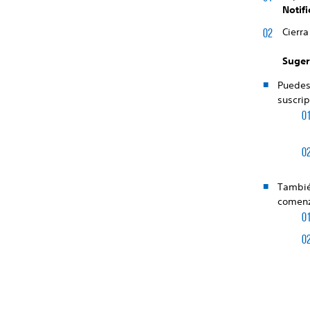
Notif
Cierra
Suger
Puedes 
suscrip
Tambié
comenz