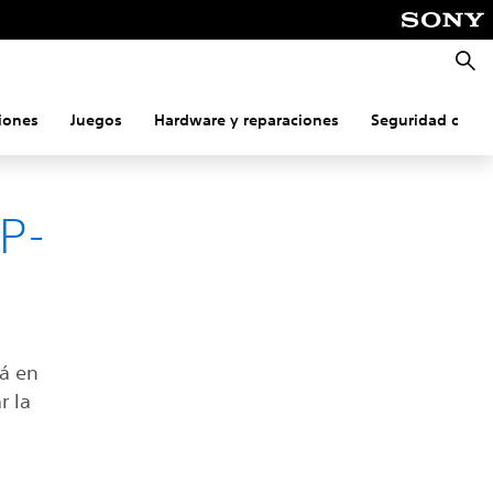
Busca
iones
Juegos
Hardware y reparaciones
Seguridad onlin
NP-
tá en
r la