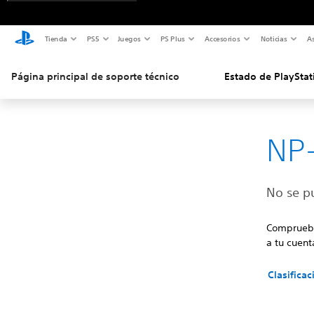
Tienda
PS5
Juegos
PS Plus
Accesorios
Noticias
As
Página principal de soporte técnico
Estado de PlayStat
NP-
No se pu
Comprueba
a tu cuen
Clasifica