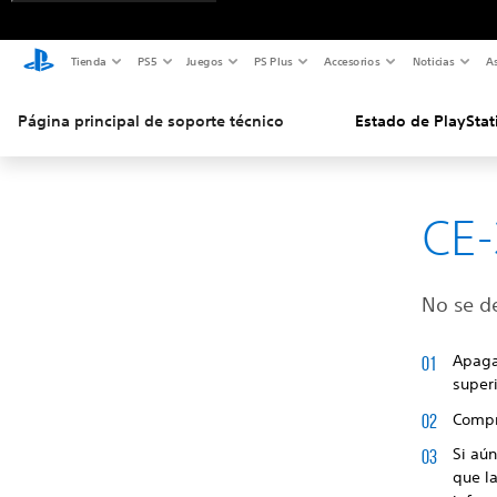
Tienda
PS5
Juegos
PS Plus
Accesorios
Noticias
As
Página principal de soporte técnico
Estado de PlayStat
CE-
No se d
Apaga
super
Compr
Si aú
que l