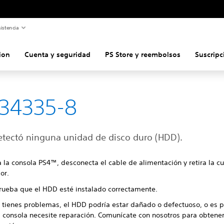
istencia
ion
Cuenta y seguridad
PS Store y reembolsos
Suscripc
34335-8
etectó ninguna unidad de disco duro (HDD).
 la consola PS4™, desconecta el cable de alimentación y retira la cu
ior.
ueba que el HDD esté instalado correctamente.
n tienes problemas, el HDD podría estar dañado o defectuoso, o es p
a consola necesite reparación. Comunícate con nosotros para obtene