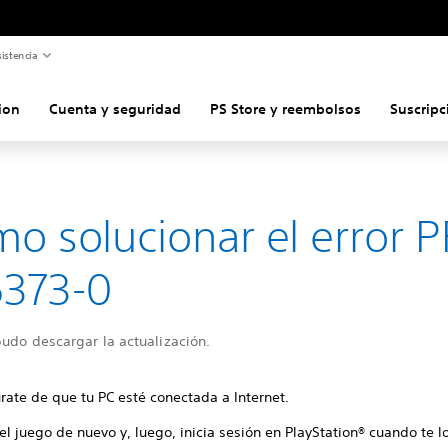
istencia
ion
Cuenta y seguridad
PS Store y reembolsos
Suscripc
o solucionar el error P
373-0
udo descargar la actualización.
rate de que tu PC esté conectada a Internet.
 el juego de nuevo y, luego, inicia sesión en PlayStation® cuando te lo