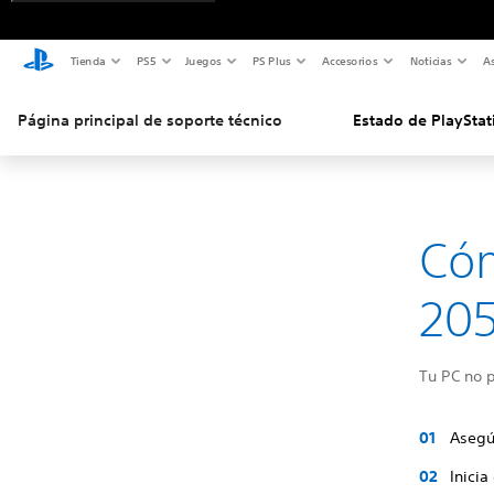
Tienda
PS5
Juegos
PS Plus
Accesorios
Noticias
As
Página principal de soporte técnico
Estado de PlayStat
Cóm
205
Tu PC no p
Asegú
Inicia