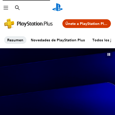
Buscar
Únete a PlayStation Plus
Resumen
Novedades de PlayStation Plus
Todos los jue