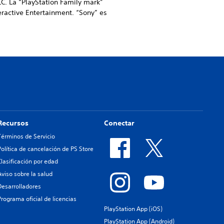
C. La “PlayStation Family mark”
eractive Entertainment. “Sony” es
Recursos
Conectar
Términos de Servicio
Política de cancelación de PS Store
Clasificación por edad
Aviso sobre la salud
Desarrolladores
Programa oficial de licencias
PlayStation App (iOS)
PlayStation App (Android)