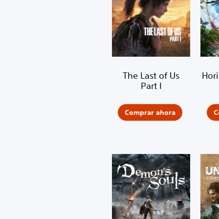
The Last of Us
Hor
Part I
Comprar ahora
C