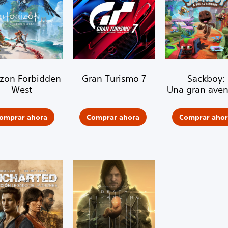
izon Forbidden
Gran Turismo 7
Sackboy:
West
Una gran aven
omprar ahora
Comprar ahora
Comprar ahor