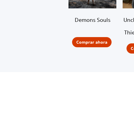
Demons Souls
Unc
Thi
Comprar ahora
C