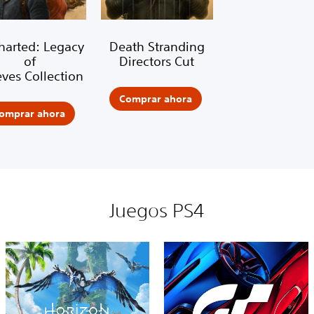
harted: Legacy
Death Stranding
of
Directors Cut
eves Collection
Comprar ahora
omprar ahora
Juegos PS4