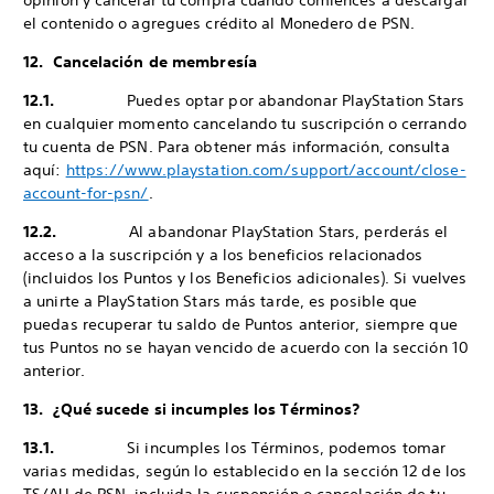
opinión y cancelar tu compra cuando comiences a descargar
el contenido o agregues crédito al Monedero de PSN.
12. Cancelación de membresía
12.1.
Puedes optar por abandonar PlayStation Stars
en cualquier momento cancelando tu suscripción o cerrando
tu cuenta de PSN. Para obtener más información, consulta
aquí:
https://www.playstation.com/support/account/close-
account-for-psn/
.
12.2.
Al abandonar PlayStation Stars, perderás el
acceso a la suscripción y a los beneficios relacionados
(incluidos los Puntos y los Beneficios adicionales). Si vuelves
a unirte a PlayStation Stars más tarde, es posible que
puedas recuperar tu saldo de Puntos anterior, siempre que
tus Puntos no se hayan vencido de acuerdo con la sección 10
anterior.
13. ¿Qué sucede si incumples los Términos?
13.1.
Si incumples los Términos, podemos tomar
varias medidas, según lo establecido en la sección 12 de los