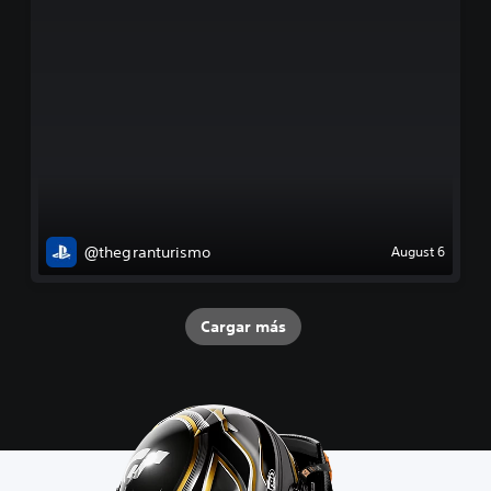
@thegranturismo
August 6
Cargar más