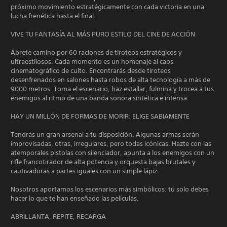
próximo movimiento estratégicamente con cada victoria en una
lucha frenética hasta el final.
VIVE TU FANTASÍA AL MÁS PURO ESTILO DEL CINE DE ACCIÓN
Ábrete camino por 60 raciones de tiroteos estratégicos y
ultraestilosos. Cada momento es un homenaje al caos
cinematográfico de culto. Encontrarás desde tiroteos
desenfrenados en salones hasta robos de alta tecnología a más de
9000 metros. Toma el escenario, haz estallar, fulmina y trocea a tus
enemigos al ritmo de una banda sonora sintética e intensa.
HAY UN MILLÓN DE FORMAS DE MORIR: ELIGE SABIAMENTE
Tendrás un gran arsenal a tu disposición. Algunas armas serán
improvisadas, otras, irregulares, pero todas icónicas. Hazte con las
atemporales pistolas con silenciador, apunta a los enemigos con un
rifle francotirador de alta potencia y orquesta bajas brutales y
cautivadoras a partes iguales con un simple lápiz.
Nosotros aportamos los escenarios más simbólicos: tú solo debes
hacer lo que te han enseñado las películas.
ABRILLANTA, REPITE, RECARGA