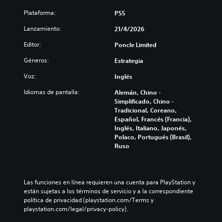
n
e
d
e
Plataforma:
PS5
e
r
Lanzamiento:
s
21/4/2026
p
r
u
Editor:
Poncle Limited
e
l
d
Géneros:
Estrategia
s
u
a
c
Voz:
Inglés
d
i
o
r
Idiomas de pantalla:
Alemán, Chino -
y
s
Simplificado, Chino -
s
Tradicional, Coreano,
b
i
Español, Francés (Francia),
o
l
Inglés, Italiano, Japonés,
t
e
Polaco, Portugués (Brasil),
o
n
Ruso
n
c
e
i
s
a
r
Las funciones en línea requieren una cuenta para PlayStation y 
P
l
están sujetas a los términos de servicio y a la correspondiente 
u
o
política de privacidad (playstation.com/Terms y 
e
s
playstation.com/legal/privacy-policy).
d
v
e