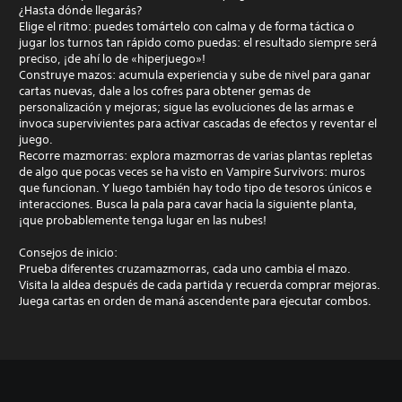
¿Hasta dónde llegarás?
Elige el ritmo: puedes tomártelo con calma y de forma táctica o
jugar los turnos tan rápido como puedas: el resultado siempre será
preciso, ¡de ahí lo de «hiperjuego»!
Construye mazos: acumula experiencia y sube de nivel para ganar
cartas nuevas, dale a los cofres para obtener gemas de
personalización y mejoras; sigue las evoluciones de las armas e
invoca supervivientes para activar cascadas de efectos y reventar el
juego.
Recorre mazmorras: explora mazmorras de varias plantas repletas
de algo que pocas veces se ha visto en Vampire Survivors: muros
que funcionan. Y luego también hay todo tipo de tesoros únicos e
interacciones. Busca la pala para cavar hacia la siguiente planta,
¡que probablemente tenga lugar en las nubes!
Consejos de inicio:
Prueba diferentes cruzamazmorras, cada uno cambia el mazo.
Visita la aldea después de cada partida y recuerda comprar mejoras.
Juega cartas en orden de maná ascendente para ejecutar combos.