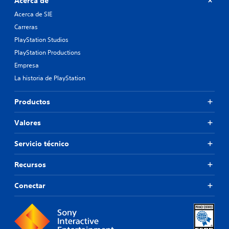
Acerca de
e
e
s
Acerca de SIE
n
.
ú
Carreras
s
PlayStation Studios
s
i
PlayStation Productions
n
Empresa
m
La historia de PlayStation
a
n
t
Productos
e
n
Valores
e
r
Servicio técnico
p
u
l
Recursos
s
a
Conectar
d
o
s
l
o