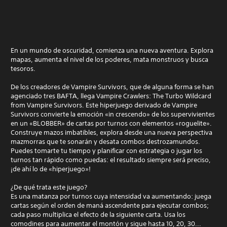
En un mundo de oscuridad, comienza una nueva aventura. Explora
mapas, aumenta el nivel de los poderes, mata monstruos y busca
tesoros.
De los creadores de Vampire Survivors, que de alguna forma se han
agenciado tres BAFTA, llega Vampire Crawlers: The Turbo Wildcard
from Vampire Survivors. Este hiperjuego derivado de Vampire
Survivors convierte la emoción «in crescendo» de los supervivientes
en un «BLOBBER» de cartas por turnos con elementos «roguelite».
Construye mazos imbatibles, explora desde una nueva perspectiva
mazmorras que te sonarán y desata combos destrozamundos.
Puedes tomarte tu tiempo y planificar con estrategia o jugar los
turnos tan rápido como puedas: el resultado siempre será preciso,
¡de ahí lo de «hiperjuego»!
¿De qué trata este juego?
Es una matanza por turnos cuya intensidad va aumentando: juega
cartas según el orden de maná ascendente para ejecutar combos;
cada paso multiplica el efecto de la siguiente carta. Usa los
comodines para aumentar el montón y sigue hasta 10, 20, 30...