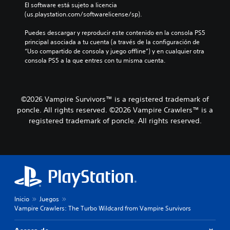
o
El software está sujeto a licencia 
s
l
(us.playstation.com/softwarelicense/sp).
j
ú
u
m
Puedes descargar y reproducir este contenido en la consola PS5 
g
e
principal asociada a tu cuenta (a través de la configuración de 
a
n
“Uso compartido de consola y juego offline”) y en cualquier otra 
r
e
consola PS5 a la que entres con tu misma cuenta.
y
s
d
d
e
e
s
a
p
©2026 Vampire Survivors™ is a registered trademark of
u
l
poncle. All rights reserved. ©2026 Vampire Crawlers™ is a
d
a
registered trademark of poncle. All rights reserved.
i
z
o
a
i
r
n
t
d
e
i
p
v
o
i
r
d
Inicio
Juegos
l
u
Vampire Crawlers: The Turbo Wildcard from Vampire Survivors
o
a
s
l
m