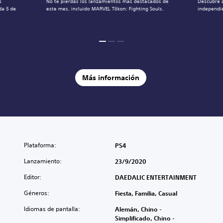
s
No te pierdas los lanzamientos más destacados de
Descubre 
da 5 de
este mes, incluido MARVEL Tōkon: Fighting Souls.
independie
Más información
Plataforma:
PS4
Lanzamiento:
23/9/2020
Editor:
DAEDALIC ENTERTAINMENT
Géneros:
Fiesta, Familia, Casual
Idiomas de pantalla:
Alemán, Chino -
Simplificado, Chino -