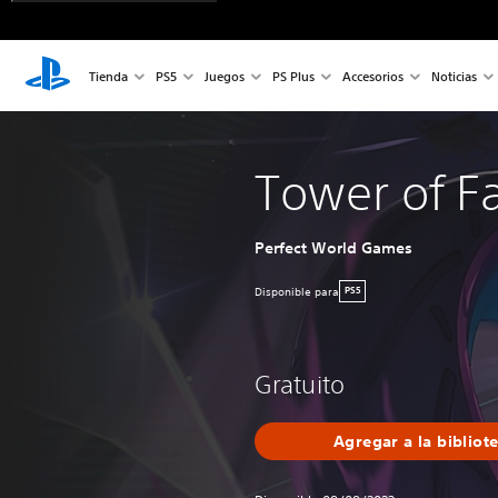
Tienda
PS5
Juegos
PS Plus
Accesorios
Noticias
Tower of F
Perfect World Games
Disponible para
PS5
Gratuito
Agregar a la bibliot