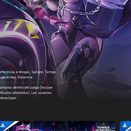
eferencia a drogas, Sangre, Temas
ugerentes, Violencia
ompras dentro del juego (Incluye
rtículos aleatorios), Los usuarios
nteractúan