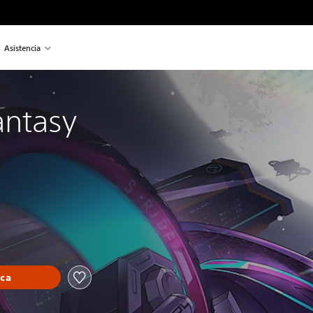
Asistencia
antasy
eca