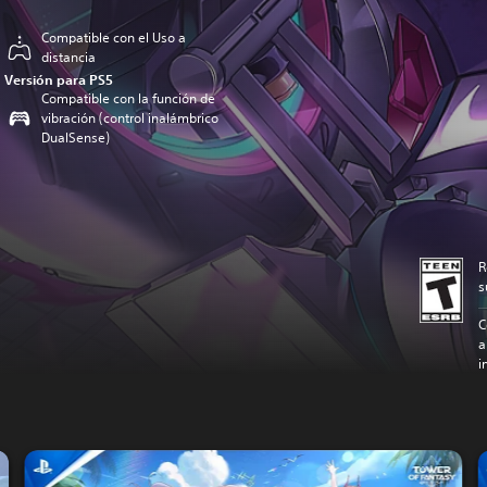
Compatible con el Uso a
distancia
Versión para PS5
Compatible con la función de
vibración (control inalámbrico
DualSense)
R
s
C
a
i