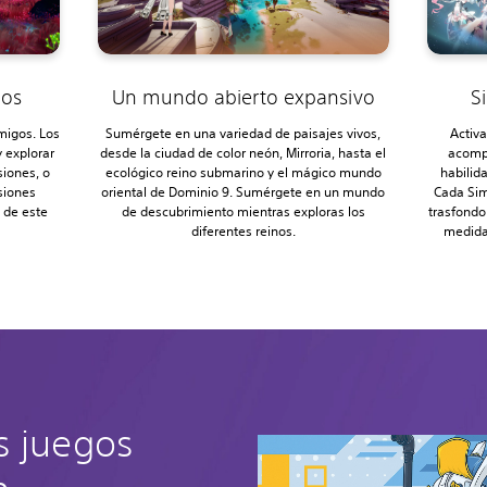
gos
Un mundo abierto expansivo
S
migos. Los
Sumérgete en una variedad de paisajes vivos,
Activ
 explorar
desde la ciudad de color neón, Mirroria, hasta el
acomp
siones, o
ecológico reino submarino y el mágico mundo
habilid
isiones
oriental de Dominio 9. Sumérgete en un mundo
Cada Sim
s de este
de descubrimiento mientras exploras los
trasfondo
diferentes reinos.
medida
s juegos