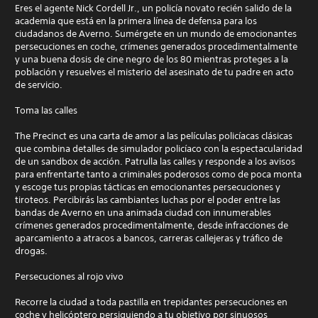
Eres el agente Nick Cordell Jr., un policía novato recién salido de la
academia que está en la primera línea de defensa para los
ciudadanos de Averno. Sumérgete en un mundo de emocionantes
persecuciones en coche, crímenes generados procedimentalmente
y una buena dosis de cine negro de los 80 mientras proteges a la
población y resuelves el misterio del asesinato de tu padre en acto
de servicio.
Toma las calles
The Precinct es una carta de amor a las películas policíacas clásicas
que combina detalles de simulador policíaco con la espectacularidad
de un sandbox de acción. Patrulla las calles y responde a los avisos
para enfrentarte tanto a criminales poderosos como de poca monta
y escoge tus propias tácticas en emocionantes persecuciones y
tiroteos. Percibirás las cambiantes luchas por el poder entre las
bandas de Averno en una animada ciudad con innumerables
crímenes generados procedimentalmente, desde infracciones de
aparcamiento a atracos a bancos, carreras callejeras y tráfico de
drogas.
Persecuciones al rojo vivo
Recorre la ciudad a toda pastilla en trepidantes persecuciones en
coche y helicóptero persiguiendo a tu objetivo por sinuosos