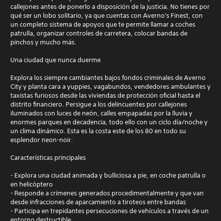
callejones antes de ponerlo a disposición de la justicia. No tienes por
qué ser un lobo solitario, ya que cuentas con Averno's Finest, con
un completo sistema de apoyos que te permite llamar a coches
patrulla, organizar controles de carretera, colocar bandas de
pinchos y mucho más.
Una ciudad que nunca duerme
Explora los siempre cambiantes bajos fondos criminales de Averno
City y planta cara a yuppies, vagabundos, vendedores ambulantes y
taxistas furiosos desde las viviendas de protección oficial hasta el
distrito financiero. Persigue a los delincuentes por callejones
iluminados con luces de neón, calles empapadas por la lluvia y
enormes parques en decadencia, todo ello con un ciclo día/noche y
un clima dinámico. Esta es la costa este de los 80 en todo su
esplendor neon-noir.
Características principales
- Explora una ciudad animada y bulliciosa a pie, en coche patrulla o
en helicóptero
- Responde a crímenes generados procedimentalmente y que van
desde infracciones de aparcamiento a tiroteos entre bandas
- Participa en trepidantes persecuciones de vehículos a través de un
entorno destructible