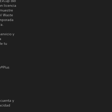
dExCup del
n licencia
emuestre
el Waste
emporada
ra.
ervicio y
a
de tu
n®Plus
 cuenta y
vacidad