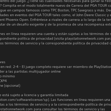
entro del juego. ¿Tiene las cualidades necesarias para ganar la Fe
 Compita en el modo totalmente nuevo de Carrera del PGA TOUR co
Juegue en campos famosos como TPC Boston, TPC Sawgrass y más. D
dades en eventos del PGA TOUR tales como, el John Deere Classic y 
t Phoenix Open. Enfréntese a rivales de carrera a lo largo de la t
rutar de un desafío exigente y de la promesa de una recompensa ext
nes en línea requieren una cuenta y están sujetas a los términos de s
spondiente política de privacidad (visita playstationnetwork.com par
los términos de servicio y la correspondiente política de privacidad 
ores
en red: 2-4 - El juego completo requiere ser miembro de PlayStatio
er a las partidas multijugador online
o mínimo
CK®4
ne (opcional)
e está sujeto a licencia y garantía limitada
ation.com/softwarelicense/sp). Las funciones en línea requieren una
tas a los términos de servicio y a la correspondiente política de pri
aystationnetwork.com para consultar los términos de servicio y las