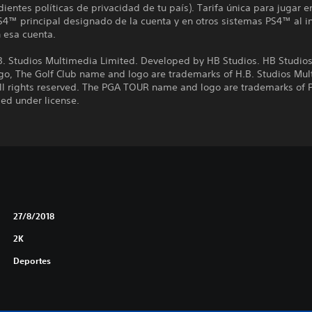
ientes políticas de privacidad de tu país). Tarifa única para jugar e
4™ principal designado de la cuenta y en otros sistemas PS4™ al in
 esa cuenta.
B. Studios Multimedia Limited. Developed by HB Studios. HB Studio
ogo, The Golf Club name and logo are trademarks of H.B. Studios Mu
All rights reserved. The PGA TOUR name and logo are trademarks of
ed under license.
27/8/2018
2K
Deportes