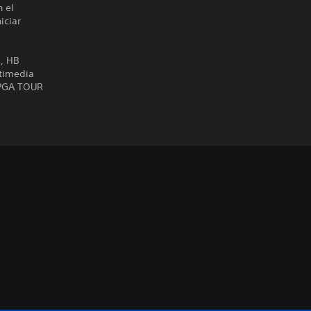
n el
iciar
s, HB
ltimedia
 PGA TOUR