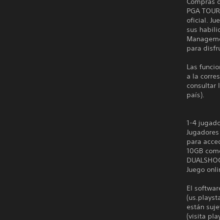
Compras d
PGA TOUR?
oficial. 
sus habili
Managemen
para disf
Las funcio
a la corre
consultar 
país).
1-4 jugad
Jugadores 
para acced
10GB com
DUALSHO
Juego onli
El softwar
(us.playst
están suje
(visita pl