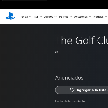
Tienda
PS5
Juegos
PS Plus
Accesorios
Noticias
The Golf C
2K
Anunciados
Agregar a la lista
Fecha de lanzamiento: