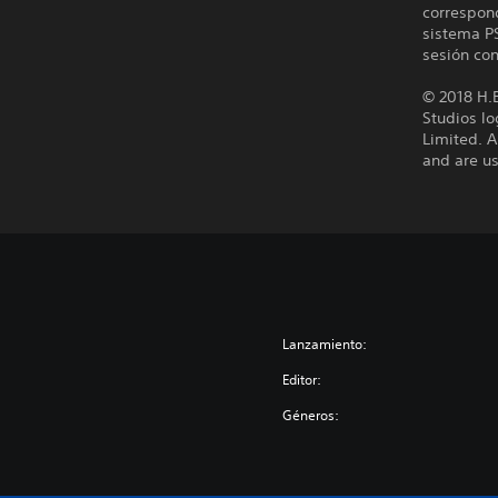
correspond
sistema PS
sesión con
© 2018 H.
Studios l
Limited. 
and are us
Lanzamiento:
Editor:
Géneros: