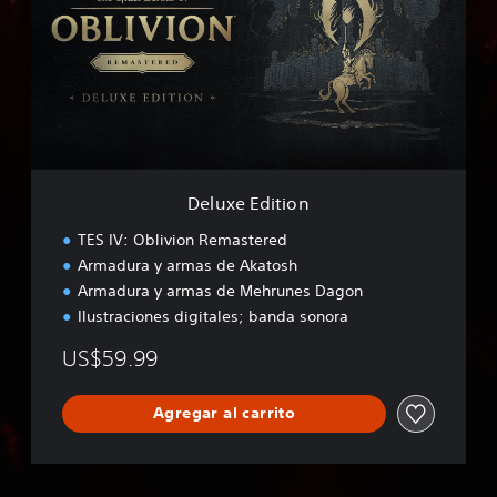
x
e
E
d
i
t
i
o
n
Deluxe Edition
TES IV: Oblivion Remastered
Armadura y armas de Akatosh
Armadura y armas de Mehrunes Dagon
Ilustraciones digitales; banda sonora
US$59.99
Agregar al carrito