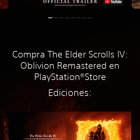
Compra The Elder Scrolls IV:
Oblivion Remastered en
PlayStation®Store
Ediciones:
S
t
a
n
d