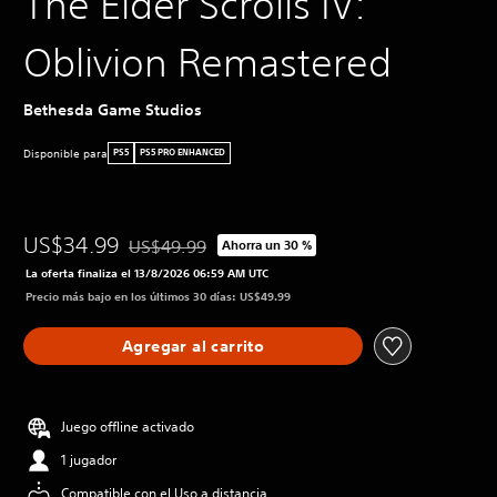
The Elder Scrolls IV:
Oblivion Remastered
Bethesda Game Studios
Disponible para
PS5
PS5 PRO ENHANCED
US$34.99
US$49.99
Ahorra un 30 %
Rebajado del precio original de US$49.99
La oferta finaliza el 13/8/2026 06:59 AM UTC
Precio más bajo en los últimos 30 días: US$49.99
Agregar al carrito
Juego offline activado
1 jugador
Compatible con el Uso a distancia