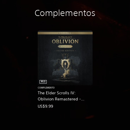
Complementos
PS5
COMPLEMENTO
The Elder Scrolls IV:
Oblivion Remastered -
Deluxe Edition Upgrade
US$9.99