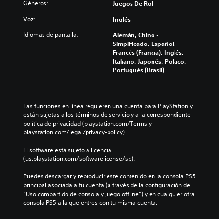
n
Géneros:
Juegos De Rol
ú
f
t
c
d
m
í
u
o
Voz:
e
Inglés
e
o
l
n
a
n
g
o
t
Idiomas de pantalla:
Alemán, Chino -
u
e
e
s
r
Simplificado, Español,
d
s
n
p
o
Francés (Francia), Inglés,
i
d
e
a
l
Italiano, Japonés, Polaco,
o
e
r
r
e
Portugués (Brasil)
t
a
a
a
s
a
u
l
l
a
m
d
d
a
u
b
i
e
h
n
Las funciones en línea requieren una cuenta para PlayStation y 
i
o
l
i
a
están sujetas a los términos de servicio y a la correspondiente 
é
i
j
s
d
política de privacidad (playstation.com/Terms y 
n
n
u
t
i
playstation.com/legal/privacy-policy).
s
d
e
o
s
e
i
g
r
p
El software está sujeto a licencia 
c
v
o
i
o
(us.playstation.com/softwarelicense/sp).
o
i
e
a
s
m
d
l
y
i
Puedes descargar y reproducir este contenido en la consola PS5 
u
u
i
l
c
principal asociada a tu cuenta (a través de la configuración de 
n
a
g
o
i
“Uso compartido de consola y juego offline”) y en cualquier otra 
i
l
i
s
ó
consola PS5 a la que entres con tu misma cuenta.
c
e
e
p
n
a
s
n
e
p