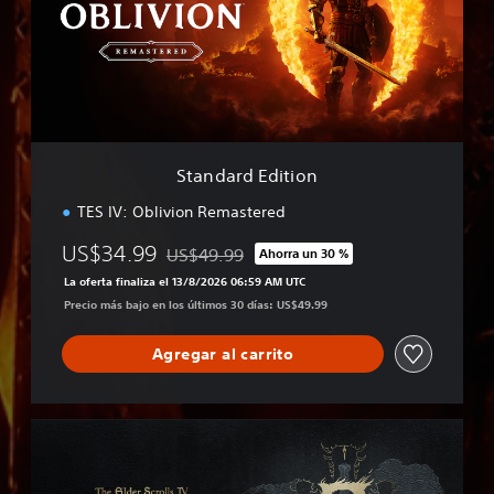
a
r
d
E
d
i
t
i
Standard Edition
o
n
TES IV: Oblivion Remastered
US$34.99
US$49.99
Ahorra un 30 %
Rebajado del precio original de US$49.99
La oferta finaliza el 13/8/2026 06:59 AM UTC
Precio más bajo en los últimos 30 días: US$49.99
Agregar al carrito
D
e
l
u