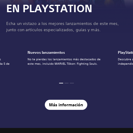
EN PLAYSTATION
Echa un vistazo a los mejores lanzamientos de este mes,
junto con artículos especializados, guías y más.
Nuevos lanzamientos
PlayStat
s
No te pierdas los lanzamientos más destacados de
Descubre 
da 5 de
este mes, incluido MARVEL Tōkon: Fighting Souls.
independie
Más información