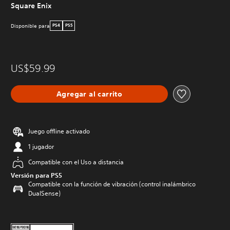
Square Enix
Disponible para
PS4
PS5
US$59.99
Agregar al carrito
Juego offline activado
1 jugador
Compatible con el Uso a distancia
Versión para PS5
Compatible con la función de vibración (control inalámbrico
DualSense)