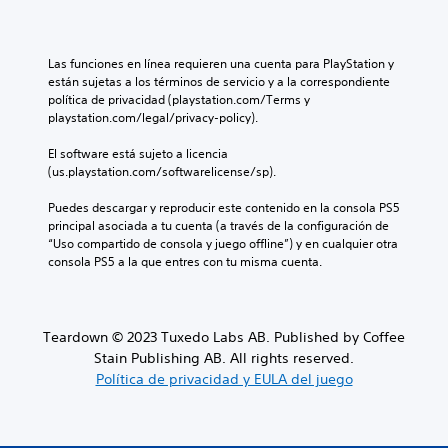
c
e
o
m
o
s
s
e
n
d
p
n
t
e
o
Las funciones en línea requieren una cuenta para PlayStation y 
e
r
l
r
están sujetas a los términos de servicio y a la correspondiente 
s
o
j
q
política de privacidad (playstation.com/Terms y 
d
l
u
u
playstation.com/legal/privacy-policy).
e
e
e
e
a
s
g
e
El software está sujeto a licencia 
u
a
o
l
(us.playstation.com/softwarelicense/sp).
d
u
e
j
i
n
n
u
Puedes descargar y reproducir este contenido en la consola PS5 
o
a
c
e
principal asociada a tu cuenta (a través de la configuración de 
i
d
u
g
“Uso compartido de consola y juego offline”) y en cualquier otra 
n
i
a
o
consola PS5 a la que entres con tu misma cuenta.
d
s
l
n
i
p
q
o
v
o
u
i
i
s
i
n
Teardown © 2023 Tuxedo Labs AB. Published by Coffee
d
i
e
c
u
Stain Publishing AB. All rights reserved.
c
r
l
a
Política de privacidad y EULA del juego
i
m
u
l
ó
o
y
e
n
m
e
s
p
e
d
.