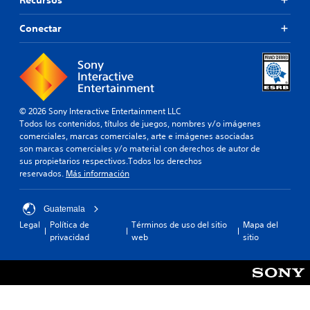
t
o
b
c
o
i
s
e
Conectar
é
r
(
r
n
i
b
l
s
a
á
a
e
l
s
s
p
e
a
i
e
l
s
c
r
i
© 2026 Sony Interactive Entertainment LLC
o
m
P
d
Todos los contenidos, títulos de juegos, nombres y/o imágenes
s
i
u
a
comerciales, marcas comerciales, arte e imágenes asociadas
t
e
)
d
son marcas comerciales y/o material con derechos de autor de
e
d
E
e
sus propietarios respectivos.Todos los derechos
c
e
l
a
reservados.
Más información
i
s
j
u
e
r
u
d
r
e
e
i
Guatemala
t
v
g
o
Legal
Política de
Términos de uso del sitio
Mapa del
a
i
o
p
privacidad
web
sitio
r
s
s
a
e
a
o
r
a
r
l
a
s
l
a
q
i
a
m
u
g
i
e
e