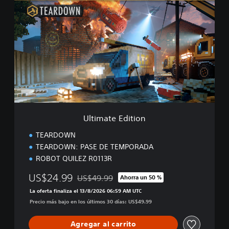
l
t
i
m
a
t
e
E
d
i
t
i
Ultimate Edition
o
n
TEARDOWN
TEARDOWN: PASE DE TEMPORADA
ROBOT QUILEZ R0113R
US$24.99
US$49.99
Ahorra un 50 %
Rebajado del precio original de US$49.99
La oferta finaliza el 13/8/2026 06:59 AM UTC
Precio más bajo en los últimos 30 días: US$49.99
Agregar al carrito