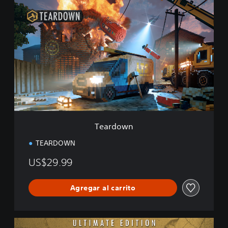
T
e
a
r
d
o
w
n
Teardown
TEARDOWN
US$29.99
Agregar al carrito
U