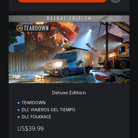
D
e
l
u
x
e
E
d
i
t
i
o
n
Deluxe Edition
TEARDOWN
DLC VIAJEROS DEL TIEMPO
DLC FOLKRACE
US$39.99