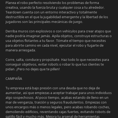
Planea el robo perfecto resolviendo los problemas de forma
creativa, usando la fuerza bruta y cualquier cosa a tu alrededor.
Teardown cuenta con un entorno interactivo y totalmente
destructible en el que la jugabilidad emergente y la libertad de los
jugadores son las principales mecánicas de juego.
Derriba muros con explosivos o con vehículos para crear atajos que
nadie podría imaginar jamás. Apila objetos, construye estructuras o
usa objetos flotantes a tu favor. Tómate el tiempo que necesites
para abrirte camino en cada nivel, ejecutar el robo y fugarte de
manera arriesgada.
Corre, salta, conduce y propúlsate. Haz todo lo que necesites para
conseguir objetivos, evitar robots o robar lo que tus clientes te
pidan. ¡Pero no dejes que te pillen!
CAMPAÑA
Tu empresa está bajo presión con una deuda que no deja de
aumentar, así que empiezas a aceptar trabajar para unos individuos
algo sospechosos. Al poco tiempo, acabas estando de lleno en un
mar de venganza, traición y seguros fraudulentos. Empiezas con
unos encargos más o menos legales, pero acabas robando coches,
demoliendo edificios, reventando cajas fuertes, evitando robots de
gatillo fácil y mucho más. Mejora tu arsenal de herramientas