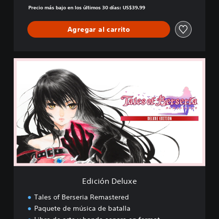
Precio más bajo en los últimos 30 días: US$39.99
Agregar al carrito
E
d
i
c
i
ó
n
D
e
l
u
x
e
Edición Deluxe
Tales of Berseria Remastered
Paquete de música de batalla