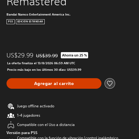
Remastered
Bandai Namco Entertainment America Inc.
PS5
EDICIÓN ESTÁNDAR
US$29.99
US$39.99
Ahorra un 25 %
Rebajado del precio original de US$39.99
La oferta finaliza el 13/8/2026 06:59 AM UTC
Precio más bajo en los últimos 30 días: US$39.99
Agregar al carrito
Juego offline activado
1-4 jugadores
Compatible con el Uso a distancia
Versión para PS5
Compatible con la función de vibración (control inalámbrico