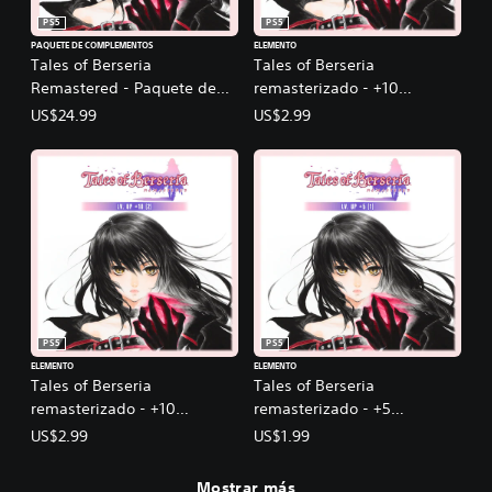
PS5
PS5
PAQUETE DE COMPLEMENTOS
ELEMENTO
Tales of Berseria
Tales of Berseria
Remastered - Paquete de
remasterizado - +10
mejora Deluxe
aumentos de nivel (1)
US$24.99
US$2.99
PS5
PS5
ELEMENTO
ELEMENTO
Tales of Berseria
Tales of Berseria
remasterizado - +10
remasterizado - +5
aumentos de nivel (2)
aumentos de nivel (1)
US$2.99
US$1.99
Mostrar más