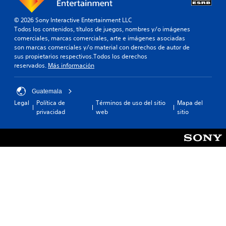
o
e
j
p
a
u
a
© 2026 Sony Interactive Entertainment LLC
y
e
r
Todos los contenidos, títulos de juegos, nombres y/o imágenes
u
g
a
comerciales, marcas comerciales, arte e imágenes asociadas
d
o
q
son marcas comerciales y/o material con derechos de autor de
e
.
u
sus propietarios respectivos.Todos los derechos
n
e
reservados.
Más información
a
s
I
j
e
u
n
a
Guatemala
g
v
i
Legal
Política de
Términos de uso del sitio
Mapa del
a
e
d
privacidad
web
sitio
r
r
é
.
s
n
i
t
R
i
ó
c
e
n
a
c
d
d
o
e
e
r
j
s
d
o
d
a
y
e
t
s
c