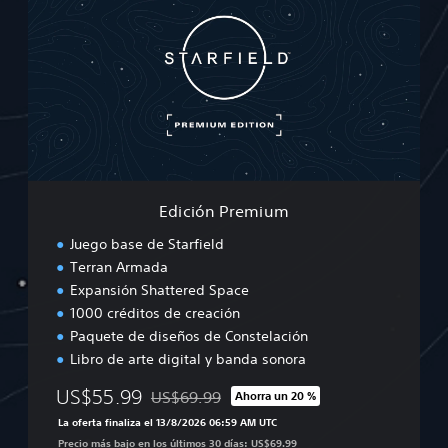
i
c
i
ó
n
P
r
e
m
i
u
Edición Premium
m
Juego base de Starfield
Terran Armada
Expansión Shattered Space
1000 créditos de creación
Paquete de diseños de Constelación
Libro de arte digital y banda sonora
US$55.99
US$69.99
Ahorra un 20 %
Rebajado del precio original de US$69.99
La oferta finaliza el 13/8/2026 06:59 AM UTC
Precio más bajo en los últimos 30 días: US$69.99