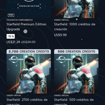
PS5
PAQUETE DE COMPLEMENTOS
DINERO VIRTUAL
Starfield Premium Edition
Starfield: 1000 créditos de
Upgrade
creación
US$9.99
-15 %
Precio de la oferta: US$21.24. Precio original: US$24.99.
US$21.24
US$24.99
DINERO VIRTUAL
DINERO VIRTUAL
Starfield: 2700 créditos de
Starfield: 500 créditos de
creación
creación