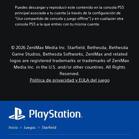
i
a
u
l
m
d
c
l
Puedes descargar y reproducir este contenido en la consola PS5 
i
u
u
t
a
principal asociada a tu cuenta (a través de la configuración de 
d
n
a
i
d
“Uso compartido de consola y juego offline”) y en cualquier otra 
a
i
l
v
o
consola PS5 a la que entres con tu misma cuenta.
d
c
e
a
.
h
a
s
r
o
v
.
u
r
i
n
© 2026 ZeniMax Media Inc. Starfield, Bethesda, Bethesda
i
s
r
z
A
u
Game Studios, Bethesda Softworks, ZeniMax and related
a
o
a
u
logos are registered trademarks or trademarks of ZeniMax
n
n
l
d
Media Inc. in the U.S. and/or other countries. All Rights
g
t
m
i
Reserved.
o
a
e
o
d
Política de privacidad y EULA del juego
l
n
m
e
y
t
a
o
v
e
s
n
e
o
i
o
r
a
s
t
t
P
t
i
r
u
e
c
a
e
n
a
v
Inicio
Juegos
Starfield
d
c
l
é
e
i
d
s