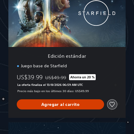
c
i
ó
n
e
s
t
á
n
d
Edición estándar
a
r
Juego base de Starfield
US$39.99
US$49.99
Ahorra un 20 %
Rebajado del precio original de US$49.99
La oferta finaliza el 13/8/2026 06:59 AM UTC
Precio más bajo en los últimos 30 días: US$49.99
Agregar al carrito
E
d