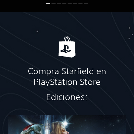
Compra Starfield en
PlayStation Store
Ediciones:
E
d
i