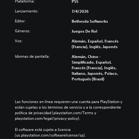
o
j
Plataforma:
PS5
r
l
a
n
u
m
o
Lanzamiento:
)
7/4/2026
a
e
a
s
l
g
P
c
Editor:
Bethesda Softworks
v
i
o
u
i
o
z
e
e
ó
Géneros:
Juegos De Rol
l
a
s
d
n
ú
r
t
Voz:
Alemán, Español, Francés
e
d
m
e
á
(Francia), Inglés, Japonés
s
e
e
l
t
a
a
n
n
Idiomas de pantalla:
Alemán, Chino -
o
j
u
e
i
Simplificado, Español,
t
u
d
s
v
Francés (Francia), Inglés,
a
s
i
d
e
Italiano, Japonés, Polaco,
l
t
o
e
l
Portugués (Brasil)
m
a
t
a
d
e
r
a
u
e
n
l
m
d
d
t
a
b
i
e
e
Las funciones en línea requieren una cuenta para PlayStation y 
s
i
o
s
s
están sujetas a los términos de servicio y a la correspondiente 
e
é
i
a
u
política de privacidad (playstation.com/Terms y 
n
n
n
f
b
playstation.com/legal/privacy-policy).
s
s
d
í
t
i
e
i
o
i
El software está sujeto a licencia 
b
c
v
o
t
(us.playstation.com/softwarelicense/sp).
i
o