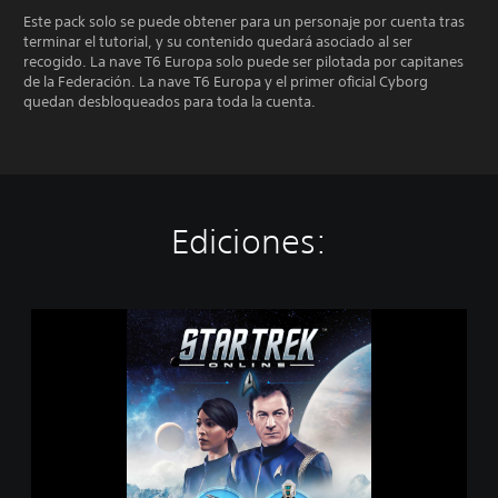
Este pack solo se puede obtener para un personaje por cuenta tras
terminar el tutorial, y su contenido quedará asociado al ser
recogido. La nave T6 Europa solo puede ser pilotada por capitanes
de la Federación. La nave T6 Europa y el primer oficial Cyborg
quedan desbloqueados para toda la cuenta.
Ediciones:
S
t
a
r
T
r
e
k
O