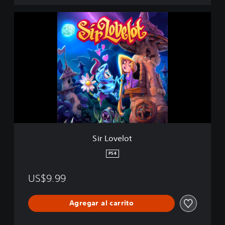
S
i
r
L
o
v
e
l
o
t
Sir Lovelot
PS4
US$9.99
Agregar al carrito