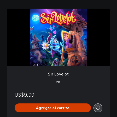
S
i
r
L
o
v
e
l
o
t
Sir Lovelot
PS5
US$9.99
Agregar al carrito