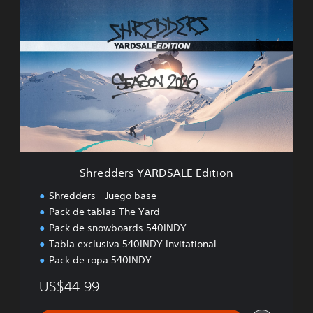
S
h
r
e
d
d
e
r
s
Y
A
R
D
Shredders YARDSALE Edition
S
A
Shredders - Juego base
L
Pack de tablas The Yard
E
Pack de snowboards 540INDY
E
d
Tabla exclusiva 540INDY Invitational
i
Pack de ropa 540INDY
t
i
US$44.99
o
n