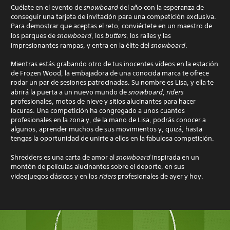
Cuélate en el evento de
snowboard
del año con la esperanza de
conseguir una tarjeta de invitación para una competición exclusiva.
Para demostrar que aceptas el reto, conviértete en un maestro de
los parques de
snowboard
, los
butters
, los raíles y las
impresionantes rampas, y entra en la élite del
snowboard
.
Mientras estás grabando otro de tus inocentes vídeos en la estación
de Frozen Wood, la embajadora de una conocida marca te ofrece
rodar un par de sesiones patrocinadas. Su nombre es Lisa, y ella te
abrirá la puerta a un nuevo mundo de
snowboard
,
riders
profesionales, motos de nieve y sitios alucinantes para hacer
locuras. Una competición ha congregado a unos cuantos
profesionales en la zona y, de la mano de Lisa, podrás conocer a
algunos, aprender muchos de sus movimientos y, quizá, hasta
tengas la oportunidad de unirte a ellos en la fabulosa competición.
Shredders es una carta de amor al
snowboard
inspirada en un
montón de películas alucinantes sobre el deporte, en sus
videojuegos clásicos y en los
riders
profesionales de ayer y hoy.