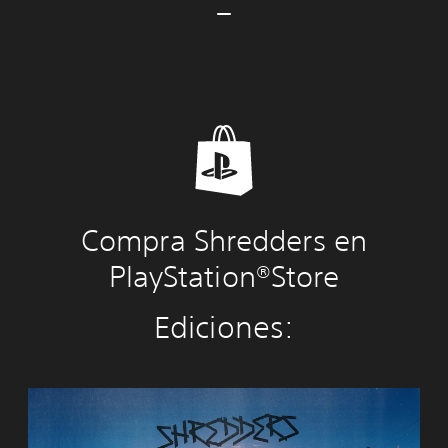
Compra Shredders en
PlayStation®Store
Ediciones:
S
h
r