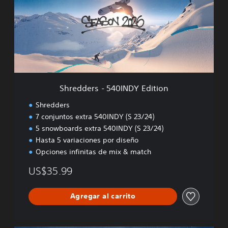
d
d
e
r
s
-
5
4
0
Shredders - 540INDY Edition
I
N
Shredders
D
7 conjuntos extra 540INDY (S 23/24)
Y
5 snowboards extra 540INDY (S 23/24)
E
d
Hasta 5 variaciones por diseño
i
Opciones infinitas de mix & match
t
i
US$35.99
o
n
Agregar al carrito