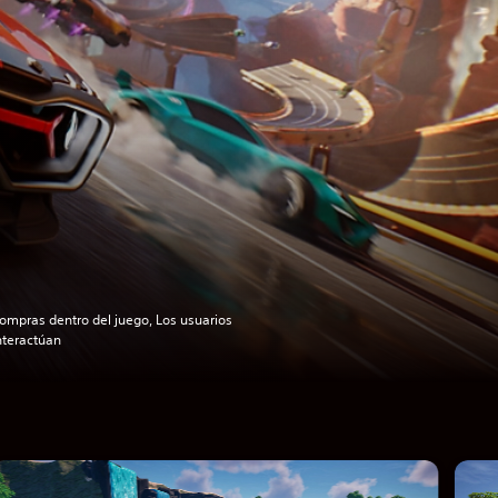
ompras dentro del juego, Los usuarios
nteractúan