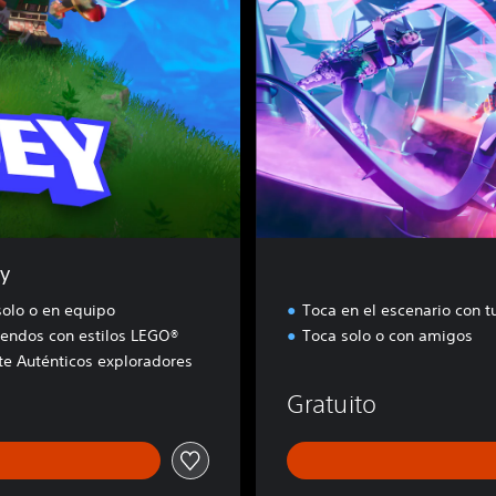
t
e
F
e
s
t
i
v
a
l
y
solo o en equipo
Toca en el escenario con 
endos con estilos LEGO®
Toca solo o con amigos
te Auténticos exploradores
Gratuito