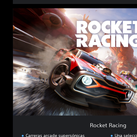
R
o
c
k
e
t
R
a
c
i
n
g
Rocket Racing
Carreras arcade supersónicas
Una selecc