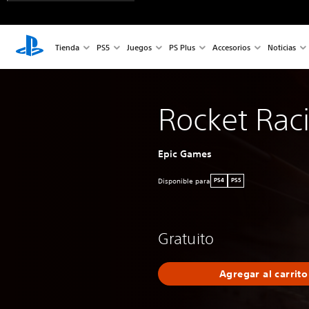
Tienda
PS5
Juegos
PS Plus
Accesorios
Noticias
Rocket Rac
Epic Games
Disponible para
PS4
PS5
Gratuito
Agregar al carrito