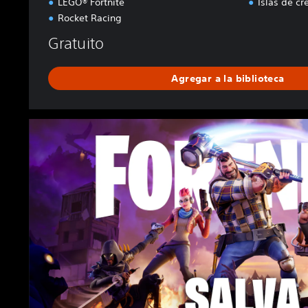
LEGO® Fortnite
Islas de cr
Rocket Racing
Gratuito
Agregar a la biblioteca
F
o
r
t
n
i
t
e
S
a
v
e
t