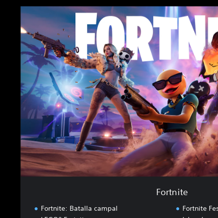
F
o
r
t
n
i
t
e
Fortnite
Fortnite: Batalla campal
Fortnite Fes