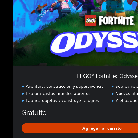
o
r
t
n
i
t
e
:
O
d
y
s
LEGO® Fortnite: Odysse
s
e
Aventura, construcción y supervivencia
Sobrevive 
y
Explora vastos mundos abiertos
Nuevos atu
Fabrica objetos y construye refugios
Y el paque
Gratuito
Agregar al carrito