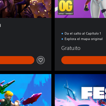
e
n
e
s
d
Da el salto al Capítulo 1
Explora el mapa original
Gratuito
F
o
r
t
n
i