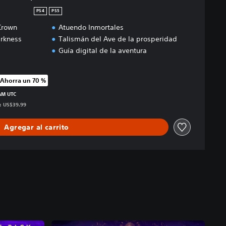
PS4
PS5
 Crown
Atuendo Inmortales
arkness
Talismán del Ave de la prosperidad
Guía digital de la aventura
Ahorra un 70 %
precio original de US$39.99
 AM UTC
s: US$39.99
Agregar al carrito