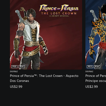
PS5
PS4
PS5
PS4
DISFRAZ
DISFRAZ
Prince of Persia™: The Lost Crown - Aspecto
Prince of Per
Dos Coronas
Príncipe oscu
US$2.99
US$2.99