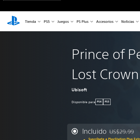
Tienda
PS5
Juegos
PS Plus
Accesorios
Noticias
Prince of P
Lost Crown
Ubisoft
Disponible para
PS4
PS5
Incluido
US$29.99
Rebajado del p
Suscríbete a PlayStation Plus Ext