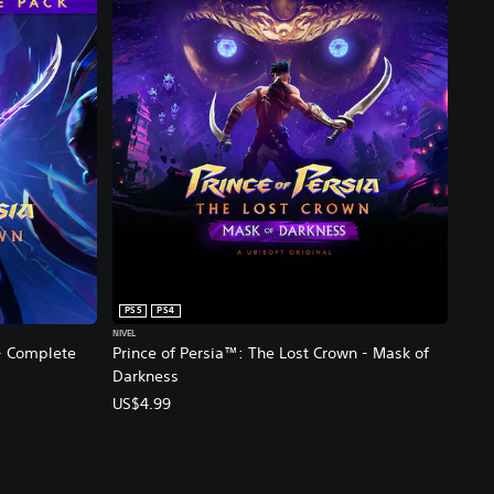
PS5
PS4
NIVEL
 - Complete
Prince of Persia™: The Lost Crown - Mask of
Darkness
US$4.99