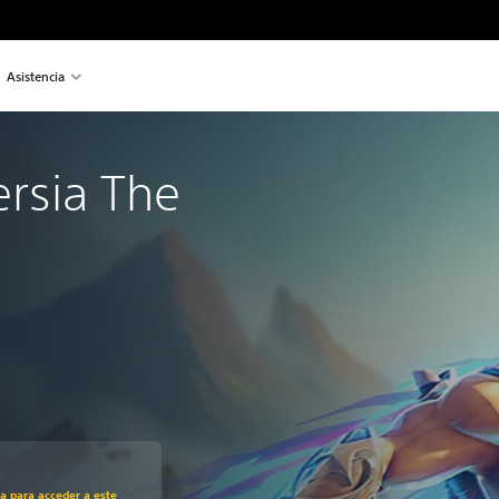
Asistencia
ersia The
recio original de US$29.99
ra para acceder a este