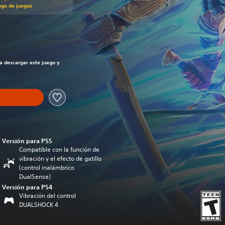
ogo de juegos
recio original de US$29.99
ra descargar este juego y
Versión para PS5
Compatible con la función de
vibración y el efecto de gatillo
(control inalámbrico
DualSense)
Versión para PS4
Vibración del control
DUALSHOCK 4