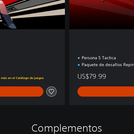
e
E
d
i
t
i
o
n
Persona 5 Tactica
Paquete de desafíos Repin
US$79.99
s más en el Catálogo de juegos
Complementos