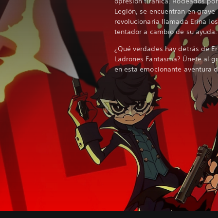
opresión tiránica. Rodeados por
Legión, se encuentran en grave 
revolucionaria llamada Erina los
tentador a cambio de su ayuda
¿Qué verdades hay detrás de Eri
Ladrones Fantasma? Únete al gr
en esta emocionante aventura 