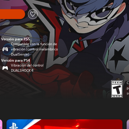
Versión para PS5
Compatible con la función de
vibración (control inalámbrico
DualSense)
Versión para PS4
Vibración del control
DUALSHOCK 4
C
p
s