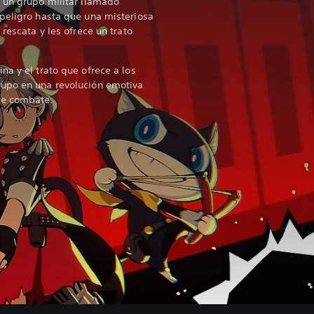
 un grupo militar llamado
peligro hasta que una misteriosa
 rescata y les ofrece un trato
.
na y el trato que ofrece a los
upo en una revolución emotiva
de combate.