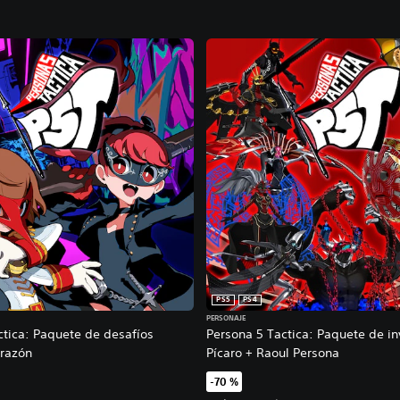
PS5
PS4
PERSONAJE
ctica: Paquete de desafíos
Persona 5 Tactica: Paquete de i
orazón
Pícaro + Raoul Persona
-70 %