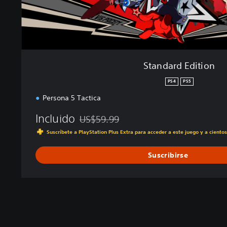
i
o
n
Standard Edition
PS4
PS5
Persona 5 Tactica
Incluido
US$59.99
Rebajado del precio original de US$59.99
Suscríbete a PlayStation Plus Extra para acceder a este juego y a ciento
Suscribirse