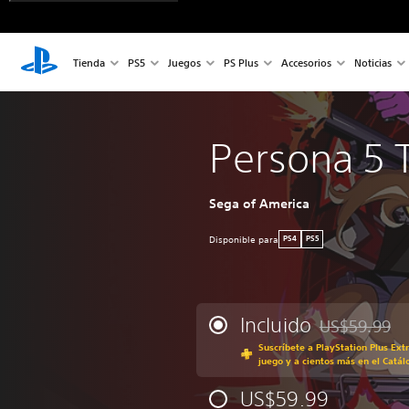
Tienda
PS5
Juegos
PS Plus
Accesorios
Noticias
Persona 5 T
Sega of America
Disponible para
PS4
PS5
Incluido
US$59.99
Rebajado del p
Suscríbete a PlayStation Plus Ext
juego y a cientos más en el Catál
US$59.99