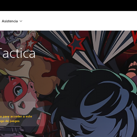
Asistencia
actica
recio original de US$59.99
ra para acceder a este
ogo de juegos