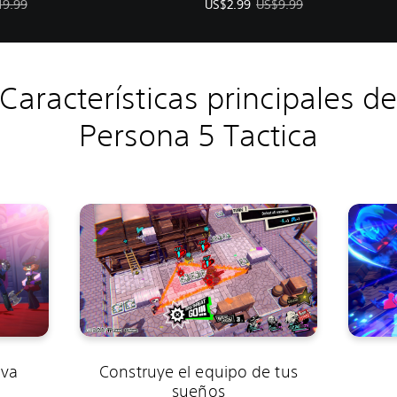
oferta: US$5.99. Precio original: US$19.99.
Precio de la oferta: US$2.99. Prec
19.99
US$2.99
US$9.99
Características principales d
Persona 5 Tactica
iva
Construye el equipo de tus
sueños