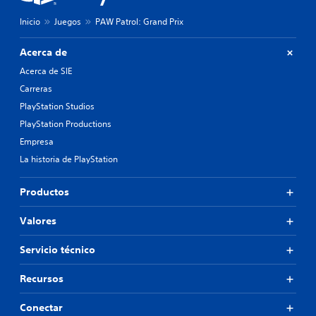
m
Inicio
Juegos
PAW Patrol: Grand Prix
a
n
t
Acerca de
e
Acerca de SIE
n
e
Carreras
r
PlayStation Studios
p
PlayStation Productions
u
l
Empresa
s
La historia de PlayStation
a
d
o
Productos
s
l
Valores
o
s
Servicio técnico
b
o
t
Recursos
o
n
Conectar