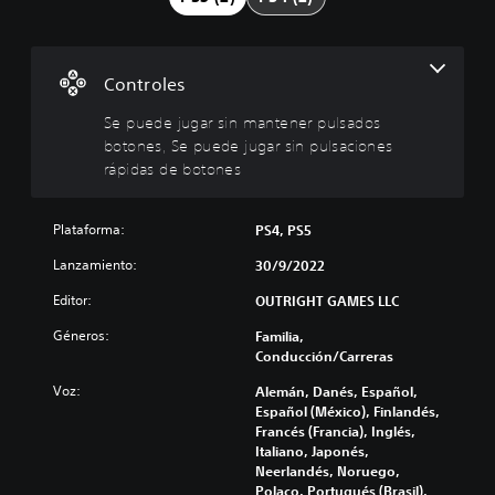
e
d
e
j
Controles
u
g
Se puede jugar sin mantener pulsados
a
botones, Se puede jugar sin pulsaciones
r
rápidas de botones
s
i
Plataforma:
PS4, PS5
n
m
Lanzamiento:
30/9/2022
a
n
Editor:
OUTRIGHT GAMES LLC
t
Géneros:
Familia,
e
Conducción/Carreras
n
e
Voz:
Alemán, Danés, Español,
r
Español (México), Finlandés,
p
Francés (Francia), Inglés,
Italiano, Japonés,
u
Neerlandés, Noruego,
l
Polaco, Portugués (Brasil),