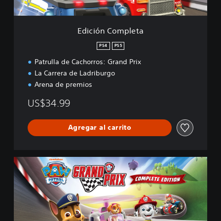
p
l
e
Edición Completa
t
a
PS4
PS5
Patrulla de Cachorros: Grand Prix
La Carrera de Ladriburgo
Arena de premios
US$34.99
Agregar al carrito
E
d
i
c
i
ó
n