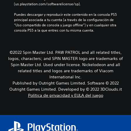
(us.playstation.com/softwarelicense/sp).
d
e
Puedes descargar y reproducir este contenido en la consola PS5 
s
principal asociada a tu cuenta (a través de la configuración de 
p
“Uso compartido de consola y juego offline”) y en cualquier otra 
l
consola PS5 a la que entres con tu misma cuenta.
a
z
a
r
t
©2022 Spin Master Ltd. PAW PATROL and all related titles,
e
logos, characters; and SPIN MASTER logo are trademarks of
p
Spin Master Ltd. Used under license. Nickelodeon and all
o
related titles and logos are trademarks of Viacom
r
International Inc.
l
Published by Outright Games Limited. Software © 2022
o
s
Outright Games Limited. Developed by © 2022 3DClouds.it
m
Política de privacidad y EULA del juego
e
n
ú
s
s
i
n