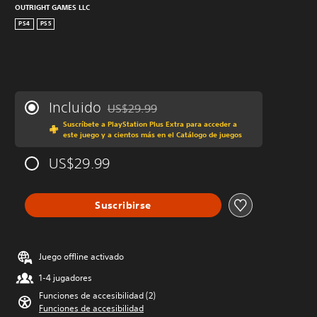
OUTRIGHT GAMES LLC
PS4
PS5
Incluido
US$29.99
Rebajado del precio original de US$29.99
Suscríbete a PlayStation Plus Extra para acceder a
este juego y a cientos más en el Catálogo de juegos
US$29.99
Suscribirse
Juego offline activado
1-4 jugadores
Funciones de accesibilidad (2)
Funciones de accesibilidad