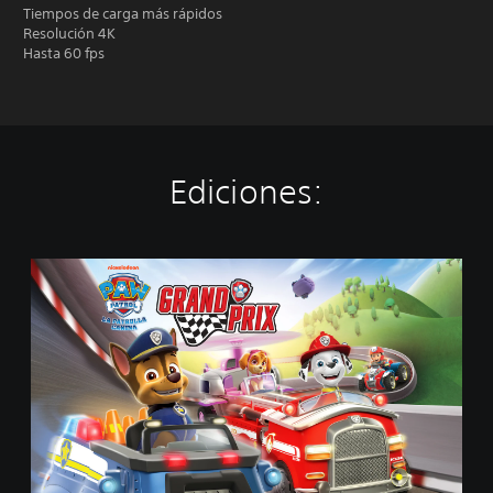
Tiempos de carga más rápidos
Resolución 4K
Hasta 60 fps
Ediciones:
L
a
P
a
t
r
u
l
l
a
C