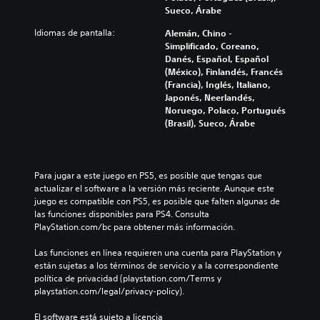
s
Sueco, Árabe
a
d
Idiomas de pantalla:
Alemán, Chino -
o
Simplificado, Coreano,
s
Danés, Español, Español
(México), Finlandés, Francés
b
(Francia), Inglés, Italiano,
o
Japonés, Neerlandés,
t
Noruego, Polaco, Portugués
o
(Brasil), Sueco, Árabe
n
e
s
Para jugar a este juego en PS5, es posible que tengas que 
P
actualizar el software a la versión más reciente. Aunque este 
u
juego es compatible con PS5, es posible que falten algunas de 
e
las funciones disponibles para PS4. Consulta 
d
PlayStation.com/bc para obtener más información.
e
s
Las funciones en línea requieren una cuenta para PlayStation y 
j
están sujetas a los términos de servicio y a la correspondiente 
u
política de privacidad (playstation.com/Terms y 
g
playstation.com/legal/privacy-policy).
a
r
El software está sujeto a licencia 
y