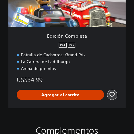
C
o
m
p
l
e
Edición Completa
t
a
PS4
PS5
Patrulla de Cachorros: Grand Prix
La Carrera de Ladriburgo
Arena de premios
US$34.99
Agregar al carrito
Complementos