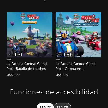
PS5
PS4
PS5
PS4
NIVEL
NIVEL
La Patrulla Canina: Grand
La Patrulla Canina: Grand
Prix - Batalla de chuches
Prix - Carrera en
Guauguauburgo
US$4.99
US$4.99
Funciones de accesibilidad
S
e
p
u
PS5 (2)
PS4 (2)