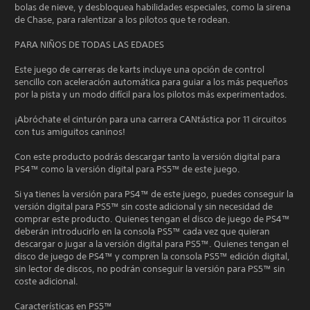
bolas de nieve, y desbloquea habilidades especiales, como la sirena
de Chase, para ralentizar a los pilotos que te rodean.
PARA NIÑOS DE TODAS LAS EDADES
Este juego de carreras de karts incluye una opción de control
sencillo con aceleración automática para guiar a los más pequeños
por la pista y un modo difícil para los pilotos más experimentados.
¡Abróchate el cinturón para una carrera CANtástica por 11 circuitos
con tus amiguitos caninos!
Con este producto podrás descargar tanto la versión digital para
PS4™ como la versión digital para PS5™ de este juego.
Si ya tienes la versión para PS4™ de este juego, puedes conseguir la
versión digital para PS5™ sin coste adicional y sin necesidad de
comprar este producto. Quienes tengan el disco de juego de PS4™
deberán introducirlo en la consola PS5™ cada vez que quieran
descargar o jugar a la versión digital para PS5™. Quienes tengan el
disco de juego de PS4™ y compren la consola PS5™ edición digital,
sin lector de discos, no podrán conseguir la versión para PS5™ sin
coste adicional.
Características en PS5™