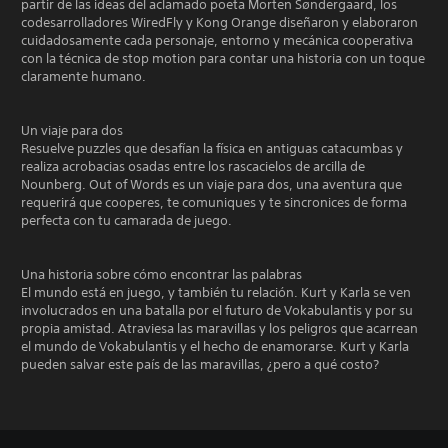
partir de las ideas del aclamado poeta Morten Søndergaard, los
codesarrolladores WiredFly y Kong Orange diseñaron y elaboraron
cuidadosamente cada personaje, entorno y mecánica cooperativa
con la técnica de stop motion para contar una historia con un toque
claramente humano.
Un viaje para dos
Resuelve puzzles que desafían la física en antiguas catacumbas y
realiza acrobacias osadas entre los rascacielos de arcilla de
Nounberg. Out of Words es un viaje para dos, una aventura que
requerirá que cooperes, te comuniques y te sincronices de forma
perfecta con tu camarada de juego.
Una historia sobre cómo encontrar las palabras
El mundo está en juego, y también tu relación. Kurt y Karla se ven
involucrados en una batalla por el futuro de Vokabulantis y por su
propia amistad. Atraviesa las maravillas y los peligros que acarrean
el mundo de Vokabulantis y el hecho de enamorarse. Kurt y Karla
pueden salvar este país de las maravillas, ¿pero a qué costo?