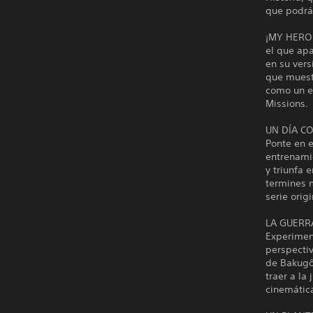
que podrá
¡MY HERO 
el que ap
en su ver
que muestr
como un es
Missions.
UN DÍA C
Ponte en 
entrenamie
y triunfa 
termines 
serie origi
LA GUERR
Experimen
perspecti
de Bakugô 
traer a la
cinemátic