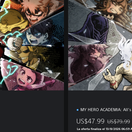
i
c
i
ó
n
D
e
l
u
x
e
MY HERO ACADEMIA: All’s 
US$47.99
US$79.99
Rebajado del
La oferta finaliza el 13/8/2026 06:59