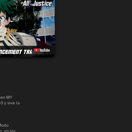
o en MY
3 y vive la
 Modo
o, en los