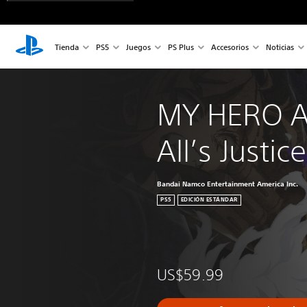
Tienda
PS5
Juegos
PS Plus
Accesorios
Noticias
MY HERO A
All’s Justice
Bandai Namco Entertainment America Inc.
PS5
EDICIÓN ESTÁNDAR
US$59.99