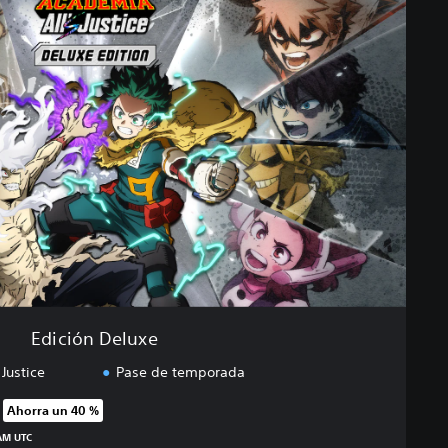
Edición Deluxe
Justice
Pase de temporada
Ahorra un 40 %
 precio original de US$79.99
 AM UTC