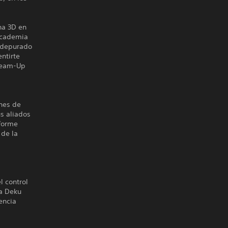
na 3D en
 Academia
 depurado
ntirte
 Team-Up
nes de
s aliados
nforme
 de la
l control
ra Deku
iencia