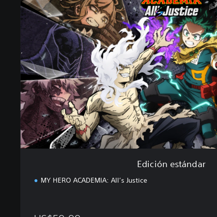
i
c
i
ó
n
e
s
t
á
n
d
a
r
Edición estándar
MY HERO ACADEMIA: All’s Justice