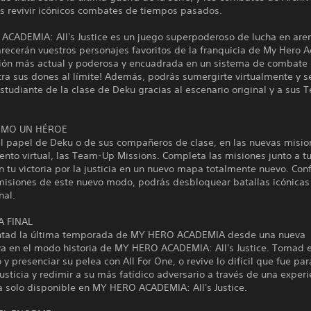
s revivir icónicos combates de tiempos pasados.
ACADEMIA: All's Justice es un juego superpoderoso de lucha en are
arecerán vuestros personajes favoritos de la franquicia de My Hero
sión más actual y poderosa y encuadrada en un sistema de combate
a sus dones al límite! Además, podrás sumergirte virtualmente y se
tudiante de la clase de Deku gracias al escenario original y a sus
OMO UN HÉROE
el papel de Deku o de sus compañeros de clase, en las nuevas misio
nto virtual, las Team-Up Missions. Completa las misiones junto a tu
en tu victoria por la justicia en un nuevo mapa totalmente nuevo. Co
misiones de este nuevo modo, podrás desbloquear batallas icónicas
nal.
A FINAL
tad la última temporada de MY HERO ACADEMIA desde una nueva
va en el modo historia de MY HERO ACADEMIA: All's Justice. Tomad e
y presenciar su pelea con All For One, o revive lo difícil que fue pa
 justicia y redimir a su más fatídico adversario a través de una exper
a solo disponible en MY HERO ACADEMIA: All's Justice.