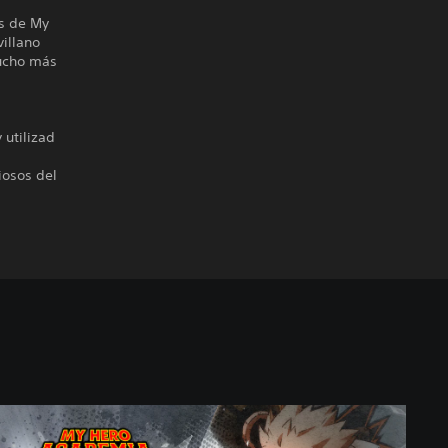
es de My
villano
mucho más
 utilizad
iosos del