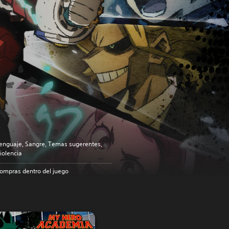
enguaje, Sangre, Temas sugerentes,
iolencia
ompras dentro del juego