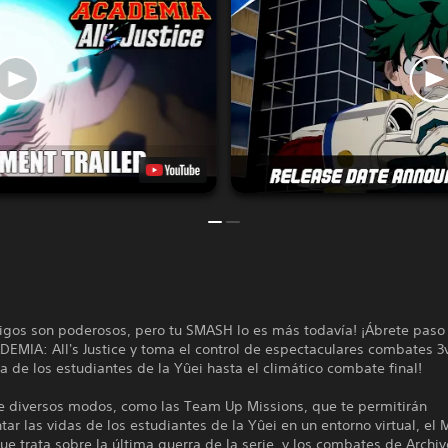
igos son poderosos, pero tu SMASH lo es más todavía! ¡Ábrete pas
MIA: All's Justice y toma el control de espectaculares combates 3v
a de los estudiantes de la Yûei hasta el climático combate final!
de diversos modos, como las Team Up Missions, que te permitirán
ar las vidas de los estudiantes de la Yûei en un entorno virtual, el
que trata sobre la última guerra de la serie, y los combates de Archiv