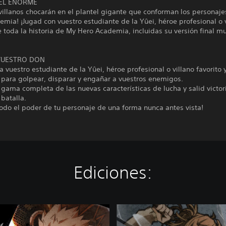
EL ENORME
villanos chocarán en el plantel gigante que conforman los personaj
mia! ¡Jugad con vuestro estudiante de la Yûei, héroe profesional o 
e toda la historia de My Hero Academia, incluidas su versión final 
VUESTRO DON
a vuestro estudiante de la Yûei, héroe profesional o villano favorito y
 para golpear, disparar y engañar a vuestros enemigos.
 gama completa de las nuevas características de lucha y salid victor
batalla.
odo el poder de tu personaje de una forma nunca antes vista!
Ediciones:
E
d