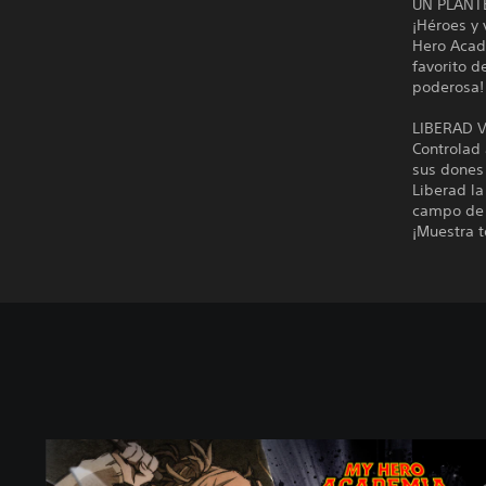
UN PLANT
¡Héroes y 
Hero Acade
favorito d
poderosa!
LIBERAD 
Controlad 
sus dones
Liberad la
campo de 
¡Muestra t
E
d