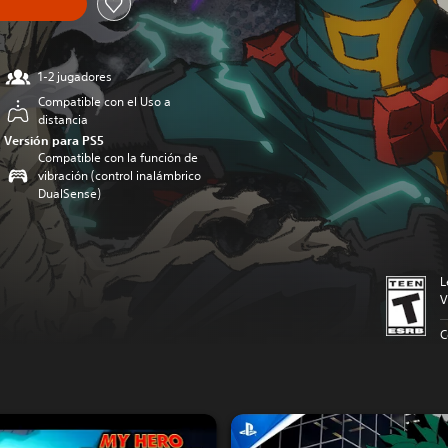
1-2 jugadores
Compatible con el Uso a
distancia
Versión para PS5
Compatible con la función de
vibración (control inalámbrico
DualSense)
L
V
C