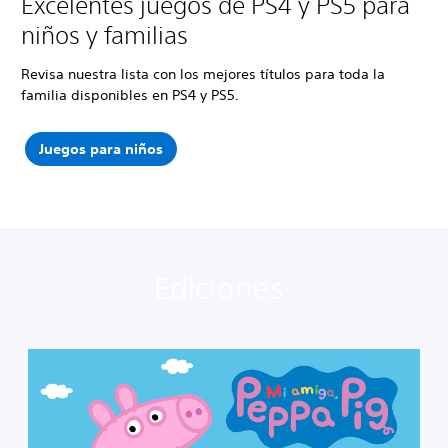
Excelentes juegos de PS4 y PS5 para
niños y familias
Revisa nuestra lista con los mejores títulos para toda la
familia disponibles en PS4 y PS5.
Juegos para niños
Ediciones:
M
i
A
m
i