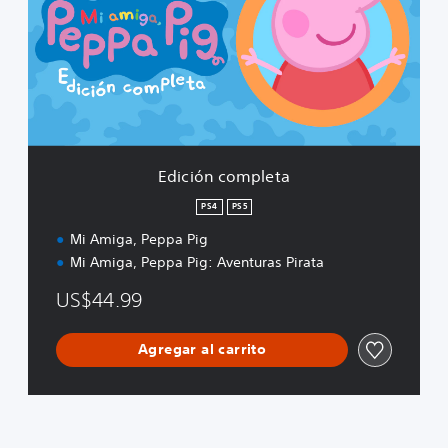
i
ó
n
c
o
m
p
l
e
Edición completa
t
a
PS4
PS5
Mi Amiga, Peppa Pig
Mi Amiga, Peppa Pig: Aventuras Pirata
US$44.99
Agregar al carrito