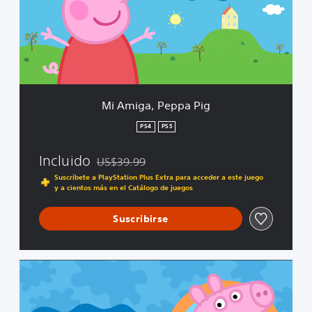
g
a
,
P
e
p
p
a
Mi Amiga, Peppa Pig
P
i
PS4
PS5
g
Incluido
US$39.99
Rebajado del precio original de US$39.99
Suscríbete a PlayStation Plus Extra para acceder a este juego
y a cientos más en el Catálogo de juegos
Suscribirse
E
d
i
c