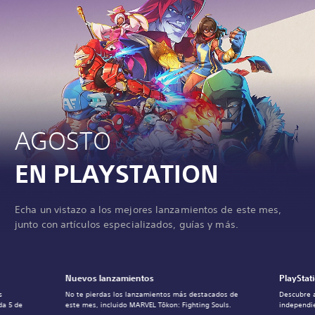
AGOSTO
EN PLAYSTATION
Echa un vistazo a los mejores lanzamientos de este mes,
junto con artículos especializados, guías y más.
Nuevos lanzamientos
PlayStat
s
No te pierdas los lanzamientos más destacados de
Descubre 
da 5 de
este mes, incluido MARVEL Tōkon: Fighting Souls.
independie