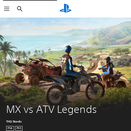
Buscar
MX vs ATV Legends
THQ Nordic
PS4
PS5