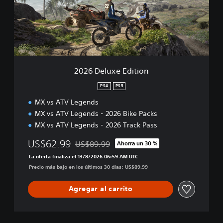
l
u
x
e
E
d
i
2026 Deluxe Edition
t
i
PS4
PS5
o
MX vs ATV Legends
n
MX vs ATV Legends - 2026 Bike Packs
MX vs ATV Legends - 2026 Track Pass
US$62.99
US$89.99
Ahorra un 30 %
Rebajado del precio original de US$89.99
La oferta finaliza el 13/8/2026 06:59 AM UTC
Precio más bajo en los últimos 30 días: US$89.99
Agregar al carrito