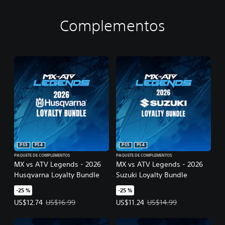
Complementos
PS5
PS4
PS5
PS4
PAQUETE DE COMPLEMENTOS
PAQUETE DE COMPLEMENTOS
MX vs ATV Legends - 2026
MX vs ATV Legends - 2026
Husqvarna Loyalty Bundle
Suzuki Loyalty Bundle
-25 %
-25 %
Precio de la oferta: US$12.74. Precio original: US$16.99.
Precio de la oferta: US$11.24. Pre
US$12.74
US$16.99
US$11.24
US$14.99