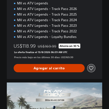
MX vs ATV Legends
i
o
MX vs ATV Legends - Track Pass 2026
n
MX vs ATV Legends - Track Pass 2025
MX vs ATV Legends - Track Pass 2024
MX vs ATV Legends - Track Pass 2023
MX vs ATV Legends - Track Pass 2022
MX vs ATV Legends - Loyalty Bundles
US$118.99
US$169.99
Ahorra un 30 %
Rebajado del precio original de US$169.99
La oferta finaliza el 13/8/2026 06:59 AM UTC
Precio más bajo en los últimos 30 días: US$169.99
Agregar al carrito
2
0
2
6
D
e