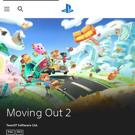
Buscar
Moving Out 2
Team17 Software Ltd.
PS4
PS5