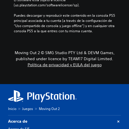
a
t
c
a
(us.playstation.com/softwarelicense/sp).
m
i
i
l
b
v
ó
e
Puedes descargar y reproducir este contenido en la consola PS5 
i
a
n
s
principal asociada a tu cuenta (a través de la configuración de 
é
r
p
.
“Uso compartido de consola y juego offline”) y en cualquier otra 
n
u
r
consola PS5 a la que entres con tu misma cuenta.
e
n
e
s
r
d
p
a
e
o
n
f
s
Moving Out 2 © SMG Studio PTY Ltd & DEVM Games,
g
i
i
o
n
published under licence by TEAM17 Digital Limited.
b
d
i
Política de privacidad y EULA del juego
l
e
d
e
a
a
c
s
a
a
i
l
m
s
t
b
t
e
i
e
r
a
n
n
Inicio
Juegos
Moving Out 2
r
c
a
l
i
t
o
a
i
Acerca de
s
s
v
Acerca de SIE