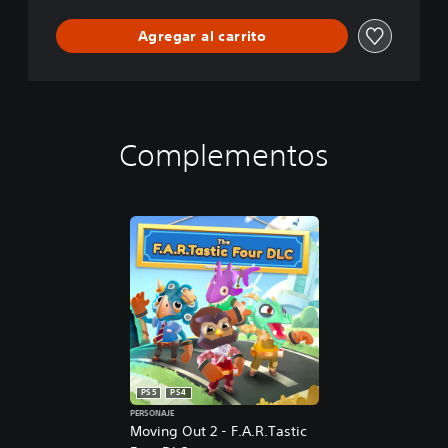
t
i
Agregar al carrito
o
n
Complementos
PS5
PS4
PERSONAJE
Moving Out 2 - F.A.R.Tastic