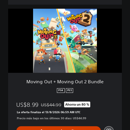
M
o
v
i
n
g
O
u
t
+
M
o
v
Moving Out + Moving Out 2 Bundle
i
n
PS4
PS5
g
O
US$8.99
US$44.99
Ahorra un 80 %
u
Rebajado del precio original de US$44.99
t
La oferta finaliza el 13/8/2026 06:59 AM UTC
2
Precio más bajo en los últimos 30 días: US$44.99
B
u