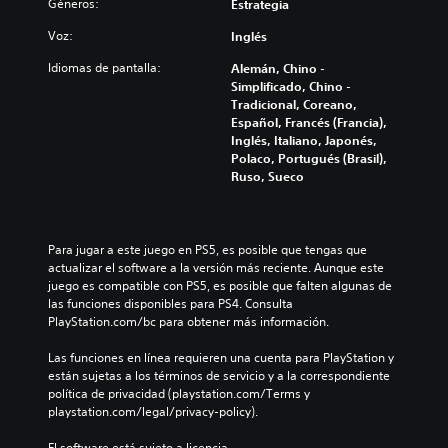
a
a
Géneros:
Estrategia
s
c
l
r
v
e
Voz:
Inglés
i
l
o
r
z
o
Idiomas de pantalla:
Alemán, Chino -
l
l
a
s
Simplificado, Chino -
ú
o
r
c
Tradicional, Coreano,
m
s
e
o
Español, Francés (Francia),
e
c
l
n
Inglés, Italiano, Japonés,
n
o
n
t
Polaco, Portugués (Brasil),
e
l
i
r
Ruso, Sueco
s
o
v
o
d
r
e
l
e
e
l
e
a
s
d
s
u
Para jugar a este juego en PS5, es posible que tengas que 
p
e
a
d
actualizar el software a la versión más reciente. Aunque este 
a
d
u
i
juego es compatible con PS5, es posible que falten algunas de 
r
e
n
o
las funciones disponibles para PS4. Consulta 
a
s
a
i
PlayStation.com/bc para obtener más información.
j
a
d
n
u
f
i
d
Las funciones en línea requieren una cuenta para PlayStation y 
g
í
s
i
están sujetas a los términos de servicio y a la correspondiente 
a
o
p
v
política de privacidad (playstation.com/Terms y 
r
o
o
i
playstation.com/legal/privacy-policy).
,
a
s
d
t
c
i
u
El software está sujeto a licencia 