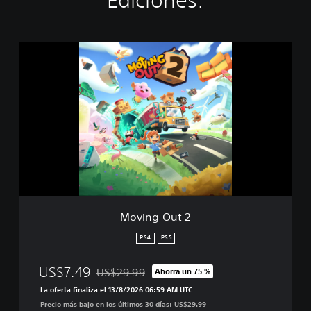
Ediciones:
M
o
v
i
n
g
O
u
t
2
Moving Out 2
PS4
PS5
US$7.49
US$29.99
Ahorra un 75 %
Rebajado del precio original de US$29.99
La oferta finaliza el 13/8/2026 06:59 AM UTC
Precio más bajo en los últimos 30 días: US$29.99