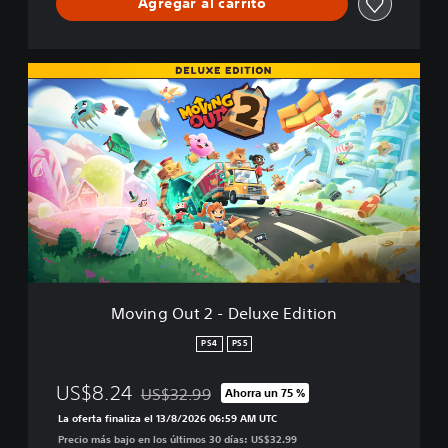
Agregar al carrito
n
d
l
e
M
o
v
i
n
g
O
u
t
2
-
D
e
Moving Out 2 - Deluxe Edition
l
u
PS4
PS5
x
e
US$8.24
US$32.99
Ahorra un 75 %
E
Rebajado del precio original de US$32.99
d
La oferta finaliza el 13/8/2026 06:59 AM UTC
i
Precio más bajo en los últimos 30 días: US$32.99