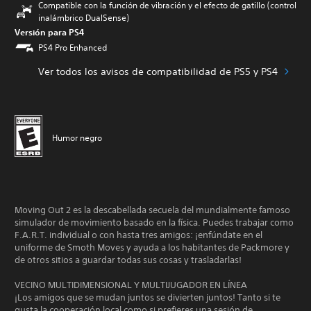
Compatible con la función de vibración y el efecto de gatillo (control
inalámbrico DualSense)
Versión para PS4
PS4 Pro Enhanced
Ver todos los avisos de compatibilidad de PS5 y PS4
Humor negro
Moving Out 2 es la descabellada secuela del mundialmente famoso
simulador de movimiento basado en la física. Puedes trabajar como
F.A.R.T. individual o con hasta tres amigos: ¡enfúndate en el
uniforme de Smoth Moves y ayuda a los habitantes de Packmore y
de otros sitios a guardar todas sus cosas y trasladarlas!
VECINO MULTIDIMENSIONAL Y MULTIJUGADOR EN LÍNEA
¡Los amigos que se mudan juntos se divierten juntos! Tanto si te
gusta la cooperación local como si prefieres una sesión de