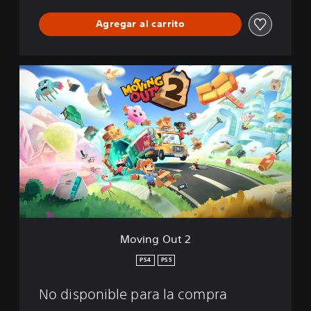
Agregar al carrito
M
o
v
i
n
g
O
u
t
2
Moving Out 2
PS4
PS5
No disponible para la compra