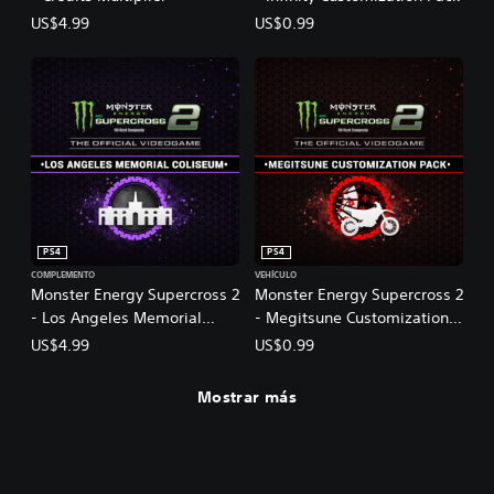
m
US$4.99
US$0.99
e
2
PS4
PS4
COMPLEMENTO
VEHÍCULO
Monster Energy Supercross 2
Monster Energy Supercross 2
- Los Angeles Memorial
- Megitsune Customization
Coliseum
Pack
US$4.99
US$0.99
Mostrar más