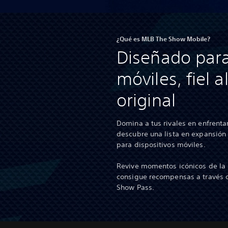
¿Qué es MLB The Show Mobile?
Diseñado para
móviles, fiel a
original
Domina a tus rivales en enfrenta
descubre una lista en expansió
para dispositivos móviles.
Revive momentos icónicos de la h
consigue recompensas a través de
Show Pass.