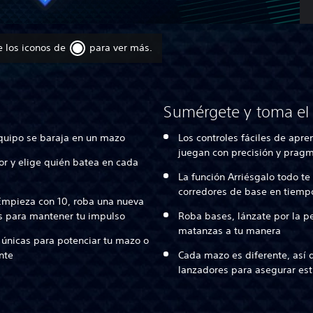
e los iconos de
para ver más.
Sumérgete y toma el 
 equipo se baraja en un mazo
Los controles fáciles de ap
juegan con precisión y prag
or y elige quién batea en cada
La función Arriésgalo todo te
corredores de base en tiemp
 Empieza con 10, roba una nueva
as para mantener tu impulso
Roba bases, lánzate por la p
matanzas a tu manera
 únicas para potenciar tu mazo o
nte
Cada mazo es diferente, así
lanzadores para asegurar es