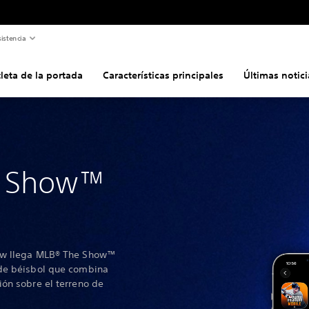
istencia
leta de la portada
Características principales
Últimas notici
e Show™
ow llega MLB® The Show™
 de béisbol que combina
ón sobre el terreno de