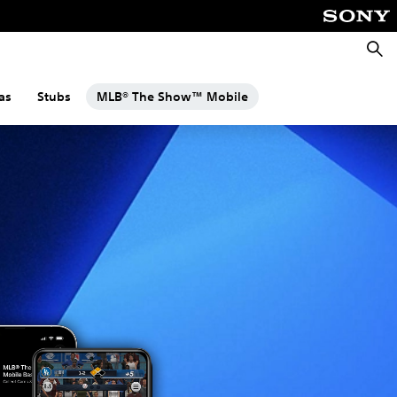
Busca
as
Stubs
MLB® The Show™ Mobile