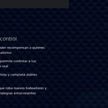
control
render recompensan a quienes
matismo
 permite controlar a tus
o real
elota y completa dobles
 que roba nuevos bateadores y
trategias emocionantes