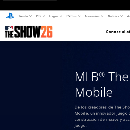
Tienda
PS5
Juegos
PS Plus
Accesorios
Noticias
As
Conoce al at
MLB® Th
Mobile
De los creadores de The Sh
Mobile, un innovador juego
construcción de mazos y acci
juego.