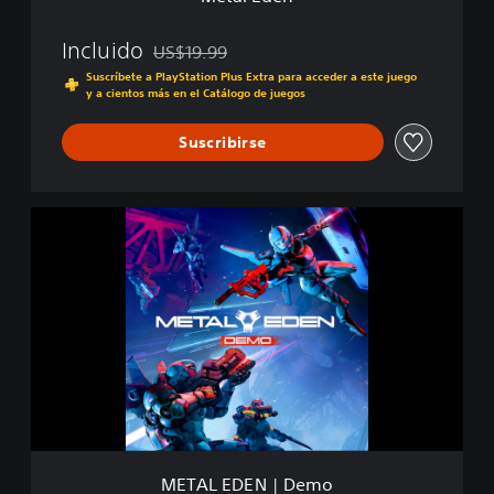
Incluido
US$19.99
Rebajado del precio original de US$19.99
Suscríbete a PlayStation Plus Extra para acceder a este juego
y a cientos más en el Catálogo de juegos
Suscribirse
M
E
T
A
L
E
D
E
N
|
D
e
m
METAL EDEN | Demo
o