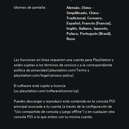
i
s
t
i
l
r
e
Idiomas de pantalla:
Alemán, Chino -
z
e
e
i
Simplificado, Chino -
a
n
d
n
Tradicional, Coreano,
c
c
u
c
Español, Francés (Francia),
i
i
c
l
Inglés, Italiano, Japonés,
ó
a
i
u
Polaco, Portugués (Brasil),
n
r
r
y
Ruso
f
l
e
e
r
o
l
s
o
s
d
u
n
v
e
b
t
Las funciones en línea requieren una cuenta para PlayStation y 
o
s
t
a
están sujetas a los términos de servicio y a la correspondiente 
l
a
í
l
política de privacidad (playstation.com/Terms y 
ú
f
t
(
playstation.com/legal/privacy-policy).
m
í
u
H
e
o
l
U
El software está sujeto a licencia 
n
g
o
D
(us.playstation.com/softwarelicense/sp).
e
e
s
)
s
n
p
s
Puedes descargar y reproducir este contenido en la consola PS5 
d
e
a
e
principal asociada a tu cuenta (a través de la configuración de 
e
r
r
p
“Uso compartido de consola y juego offline”) y en cualquier otra 
a
a
a
r
consola PS5 a la que entres con tu misma cuenta.
u
l
l
e
d
d
a
s