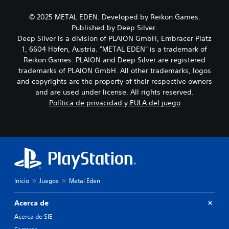
i
e
h
e
o
l
i
n
© 2025 METAL EDEN. Developed by Reikon Games.
i
j
s
t
Published by Deep Silver.
n
u
t
a
Deep Silver is a division of PLAION GmbH, Embracer Platz
d
e
o
d
1, 6604 Höfen, Austria. "METAL EDEN" is a trademark of
i
g
r
e
v
o
Reikon Games. PLAION and Deep Silver are registered
i
u
i
e
a
n
trademarks of PLAION GmbH. All other trademarks, logos
d
l
y
a
and copyrights are the property of their respective owners
u
i
l
m
and are used under license. All rights reserved.
a
g
o
a
Política de privacidad y EULA del juego
l
i
s
n
e
e
p
e
s
n
e
r
.
d
r
a
o
s
q
u
o
u
n
n
e
n
a
p
i
j
e
Inicio
Juegos
Metal Eden
v
e
r
e
s
m
Acerca de
l
p
i
d
r
Acerca de SIE
t
e
i
e