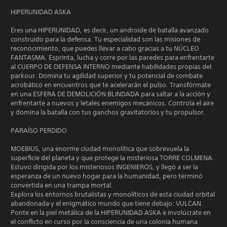
HIPERUNIDAD ASKA
Eres una HIPERUNIDAD, es decir, un androide de batalla avanzado
construido para la defensa. Tu especialidad son las misiones de
reconocimiento, que puedes llevar a cabo gracias a tu NÚCLEO
FANTASMA. Esprinta, lucha y corre por las paredes para enfrentarte
al CUERPO DE DEFENSA INTERNO mediante habilidades propias del
parkour. Domina tu agilidad superior y tu potencial de combate
acrobático en encuentros que te acelerarán el pulso. Transfórmate
en una ESFERA DE DEMOLICIÓN BLINDADA para saltar a la acción y
enfrentarte a nuevos y letales enemigos mecánicos. Controla el aire
y domina la batalla con tus ganchos gravitatorios y tu propulsor.
PARAÍSO PERDIDO
MOEBIUS, una enorme ciudad monolítica que sobrevuela la
superficie del planeta y que protege la misteriosa TORRE COLMENA.
Estuvo dirigida por los misteriosos INGENIEROS, y llegó a ser la
esperanza de un nuevo hogar para la humanidad, pero terminó
convertida en una trampa mortal.
Explora los entornos brutalistas y monolíticos de esta ciudad orbital
abandonada y el enigmático mundo que tiene debajo: VULCAN.
Ponte en la piel metálica de la HIPERUNIDAD ASKA e involúcrate en
el conflicto en curso por la consciencia de una colonia humana