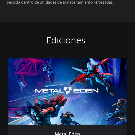
perdida dentro de unidades de almacenamiento reforzadas.
Ediciones:
M
e
t
a
l
E
d
e
n
Metal Eden