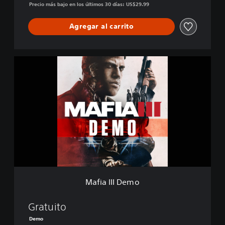
Precio más bajo en los últimos 30 días: US$29.99
n
Agregar al carrito
M
a
f
i
a
I
I
I
D
e
m
o
Mafia III Demo
Gratuito
Demo