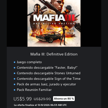
a
f
i
a
I
I
I
:
D
e
f
i
Mafia III: Definitive Edition
n
i
Juego completo
t
Contenido descargable "Faster, Baby!"
i
Contenido descargable Stones Unturned
v
e
Contenido descargable Sign of the Time
E
Pack de armas Juez, jurado y ejecutor
d
Pack Reunión Familiar
i
t
US$5.99
US$29.99
Ahorra un 80 %
Rebajado del precio original de US$29.99
i
La oferta finaliza el 13/8/2026 06:59 AM UTC
o