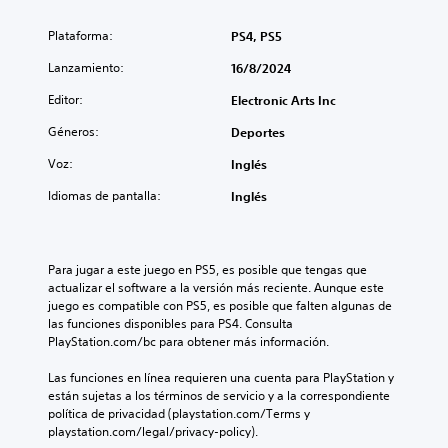
t
e
e
i
s
a
n
s
Plataforma:
PS4, PS5
d
u
t
a
e
d
Lanzamiento:
16/8/2024
o
r
t
i
l
e
o
P
Editor:
Electronic Arts Inc
o
x
p
u
s
t
a
e
Géneros:
Deportes
c
o
r
d
o
Voz:
Inglés
s
a
e
n
e
q
s
Idiomas de pantalla:
Inglés
t
p
u
j
r
u
e
u
o
e
s
g
l
d
e
a
e
Para jugar a este juego en PS5, es posible que tengas que 
e
a
r
s
actualizar el software a la versión más reciente. Aunque este 
n
i
s
d
juego es compatible con PS5, es posible que falten algunas de 
l
d
i
e
las funciones disponibles para PS4. Consulta 
e
é
n
l
PlayStation.com/bc para obtener más información.
e
n
n
j
r
t
e
u
Las funciones en línea requieren una cuenta para PlayStation y 
e
i
c
e
están sujetas a los términos de servicio y a la correspondiente 
n
c
e
g
política de privacidad (playstation.com/Terms y 
v
a
s
o
playstation.com/legal/privacy-policy).
o
d
i