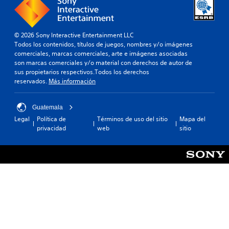
e
d
i
u
v
e
n
n
o
a
e
c
z
u
n
© 2026 Sony Interactive Entertainment LLC
o
s
d
t
Todos los contenidos, títulos de juegos, nombres y/o imágenes
e
n
i
o
comerciales, marcas comerciales, arte e imágenes asociadas
p
t
o
r
son marcas comerciales y/o material con derechos de autor de
u
p
r
n
sus propietarios respectivos.Todos los derechos
e
a
o
o
reservados.
Más información
d
r
l
s
e
a
e
i
n
q
n
Guatemala
s
m
u
c
t
Legal
Política de
Términos de uso del sitio
Mapa del
o
e
o
privacidad
web
sitio
á
s
s
n
t
c
e
s
r
t
p
e
a
u
i
c
r
e
l
u
e
d
e
e
n
a
s
n
f
n
c
P
o
o
i
u
r
í
a
e
m
r
s