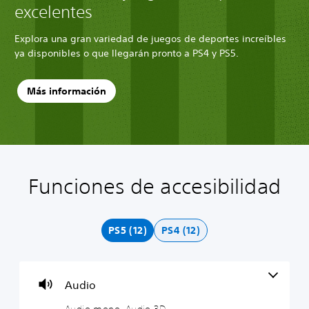
excelentes
Explora una gran variedad de juegos de deportes increíbles
ya disponibles o que llegarán pronto a PS4 y PS5.
Más información
Funciones de accesibilidad
A
S
R
T
u
e
e
r
d
p
c
a
i
u
o
n
PS5 (12)
PS4 (12)
o
e
r
s
m
d
d
c
o
e
a
r
n
j
t
i
Audio
o
u
o
p
g
r
c
Audio mono, Audio 3D