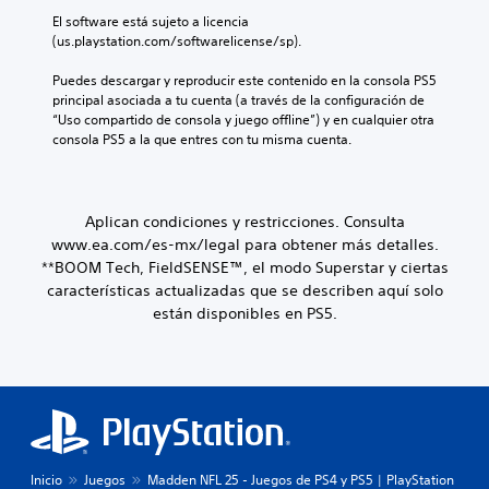
e
z
e
d
n
El software está sujeto a licencia 
a
s
a
c
(us.playstation.com/softwarelicense/sp).
l
d
d
u
t
e
d
a
Puedes descargar y reproducir este contenido en la consola PS5 
a
c
e
l
principal asociada a tu cuenta (a través de la configuración de 
p
a
u
q
“Uso compartido de consola y juego offline”) y en cualquier otra 
a
d
s
u
consola PS5 a la que entres con tu misma cuenta.
r
a
a
i
a
a
r
e
t
l
l
r
i
t
o
m
Aplican condiciones y restricciones. Consulta
.
a
s
o
v
c
www.ea.com/es-mx/legal para obtener más detalles.
m
o
o
**BOOM Tech, FieldSENSE™, el modo Superstar y ciertas
T
e
z
n
características actualizadas que se describen aquí solo
r
n
.
t
están disponibles en PS5.
t
a
r
o
n
o
A
.
s
l
u
e
c
d
s
r
M
i
d
i
o
e
o
p
d
m
3
c
o
o
Inicio
Juegos
Madden NFL 25 - Juegos de PS4 y PS5 | PlayStation
D