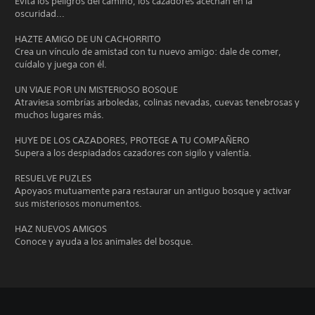
Evita los peligros del camino, los cazadores acechan en la
oscuridad...
HAZTE AMIGO DE UN CACHORRITO
Crea un vínculo de amistad con tu nuevo amigo: dale de comer,
cuídalo y juega con él.
UN VIAJE POR UN MISTERIOSO BOSQUE
Atraviesa sombrías arboledas, colinas nevadas, cuevas tenebrosas y
muchos lugares más.
HUYE DE LOS CAZADORES, PROTEGE A TU COMPAÑERO
Supera a los despiadados cazadores con sigilo y valentía.
RESUELVE PUZLES
Apoyaos mutuamente para restaurar un antiguo bosque y activar
sus misteriosos monumentos.
HAZ NUEVOS AMIGOS
Conoce y ayuda a los animales del bosque.