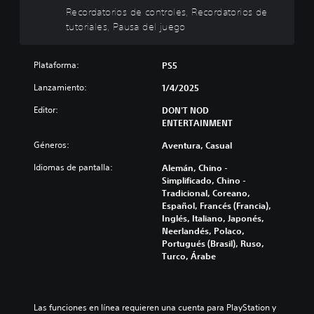
t
c
o
Recordatorios de controles, Recordatorios de
u
i
l
tutoriales, Pausa del juego
l
o
e
o
n
s
s
e
Plataforma:
PS5
P
s
u
P
Lanzamiento:
1/4/2025
r
e
u
d
á
e
Editor:
DON'T NOD
e
d
p
ENTERTAINMENT
s
e
i
r
s
Géneros:
Aventura, Casual
d
e
j
a
Idiomas de pantalla:
Alemán, Chino -
v
u
s
Simplificado, Chino -
i
g
d
Tradicional, Coreano,
s
a
e
Español, Francés (Francia),
a
r
b
Inglés, Italiano, Japonés,
r
s
Neerlandés, Polaco,
l
o
i
Portugués (Brasil), Ruso,
o
n
t
Turco, Árabe
s
s
o
c
u
n
o
b
e
n
t
s
t
Las funciones en línea requieren una cuenta para PlayStation y 
í