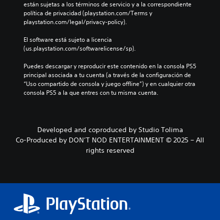
P
r
están sujetas a los términos de servicio y a la correspondiente 
t
u
o
política de privacidad (playstation.com/Terms y 
u
e
l
playstation.com/legal/privacy-policy).
l
d
e
o
e
s
El software está sujeto a licencia 
s
s
d
(us.playstation.com/softwarelicense/sp).
p
j
e
o
u
l
Puedes descargar y reproducir este contenido en la consola PS5 
r
g
j
principal asociada a tu cuenta (a través de la configuración de 
q
a
u
“Uso compartido de consola y juego offline”) y en cualquier otra 
u
r
e
consola PS5 a la que entres con tu misma cuenta.
e
y
g
e
d
o
l
e
e
j
s
n
u
Developed and coproduced by Studio Tolima
p
c
e
Co-Produced by DON’T NOD ENTERTAINMENT © 2025 – All
l
u
g
rights reserved
a
a
o
z
l
n
a
q
o
r
u
i
t
i
n
e
e
c
p
r
l
o
m
u