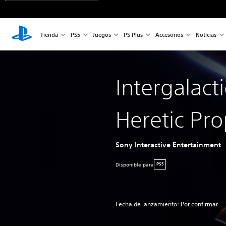
Tienda
PS5
Juegos
PS Plus
Accesorios
Noticias
Intergalact
Heretic Pr
Sony Interactive Entertainment
Disponible para
PS5
Fecha de lanzamiento: Por confirmar