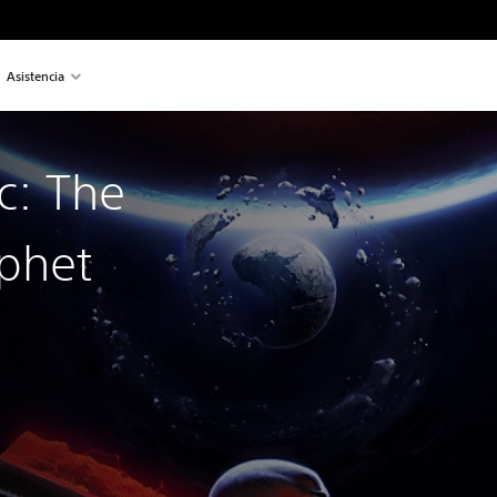
Asistencia
ic: The
ophet