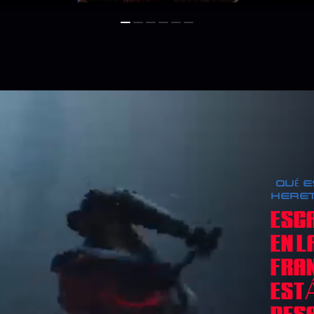
¿QUÉ 
HERET
ESCA
EN L
FRAN
EST