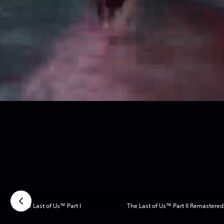
The Last of Us™ Part I
The Last of Us™ Part II Remastered