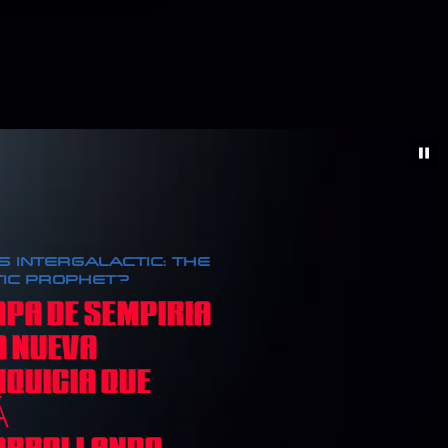
ES INTERGALACTIC: THE
IC PROPHET?
PA DE SEMPIRIA
A NUEVA
QUICIA QUE
Á