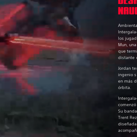
DES
NAU
Ambienta
Intergala
los jugad
Mun, una
que term
distante
Jordan te
ingenio s
en más d
órbita.
Intergala
comenzó a
Su banda 
Trent Rez
diseñada
acompaña