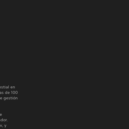
stial en
cas de 100
de gestión
de
ador.
v, y