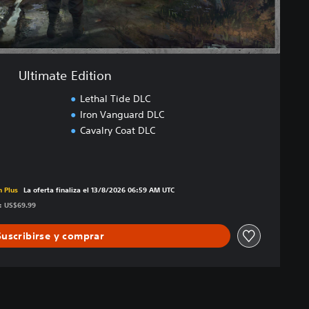
Ultimate Edition
Lethal Tide DLC
Iron Vanguard DLC
Cavalry Coat DLC
 precio original de US$69.99
n Plus
La oferta finaliza el 13/8/2026 06:59 AM UTC
s: US$69.99
Suscribirse y comprar