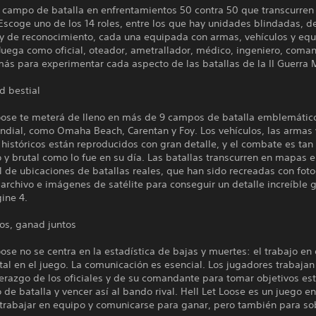
 campo de batalla en enfrentamientos 50 contra 50 que transcurre
scoge uno de los 14 roles, entre los que hay unidades blindadas, d
a y de reconocimiento, cada una equipada con armas, vehículos y eq
 Juega como oficial, oteador, ametrallador, médico, ingeniero, coma
ás para experimentar cada aspecto de las batallas de la II Guerra 
d bestial
oose te meterá de lleno en más de 9 campos de batalla emblemáticos
ndial, como Omaha Beach, Carentan y Foy. Los vehículos, las armas 
históricos están reproducidos con gran detalle, y el combate es tan
 y brutal como lo fue en su día. Las batallas transcurren en mapas 
l de ubicaciones de batallas reales, que han sido recreadas con foto
archivo e imágenes de satélite para conseguir un detalle increíble g
ine 4.
os, ganad juntos
oose no se centra en la estadística de bajas y muertes: el trabajo en
l en el juego. La comunicación es esencial. Los jugadores trabajan
derazgo de los oficiales y de su comandante para tomar objetivos es
de batalla y vencer así al bando rival. Hell Let Loose es un juego en
trabajar en equipo y comunicarse para ganar, pero también para sob