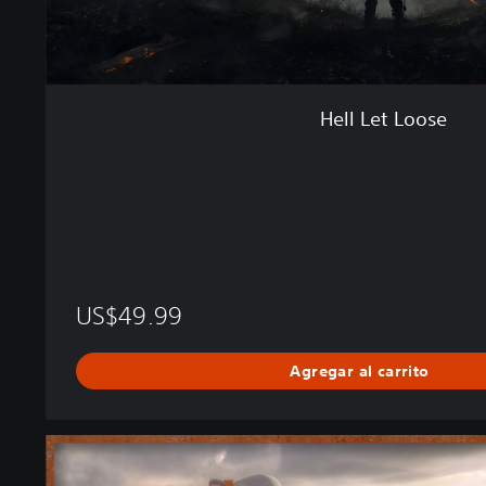
Hell Let Loose
US$49.99
Agregar al carrito
D
e