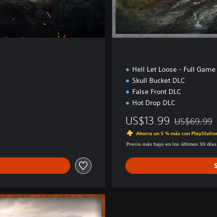
o
n
Hell Let Loose - Full Game
Skull Bucket DLC
False Front DLC
Hot Drop DLC
US$13.99
US$69.99
Rebajado del
Ahorra un 5 % más con PlayStatio
Precio más bajo en los últimos 30 día