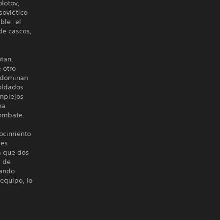
lotov,
soviético
ble: el
de cascos,
ntan,
 otro
e dominan
soldados
omplejos
na
combate.
ocimiento
des
a que dos
s de
uando
 equipo, lo