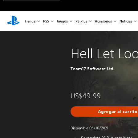
Tienda
PS5
Juegos
PS Plus
Accesorios
Noticias
Hell Let Lo
Team17 Software Ltd.
US$49.99
Agregar al carrito
Disponible 05/10/2021
Se requiere PS Plus para jugar