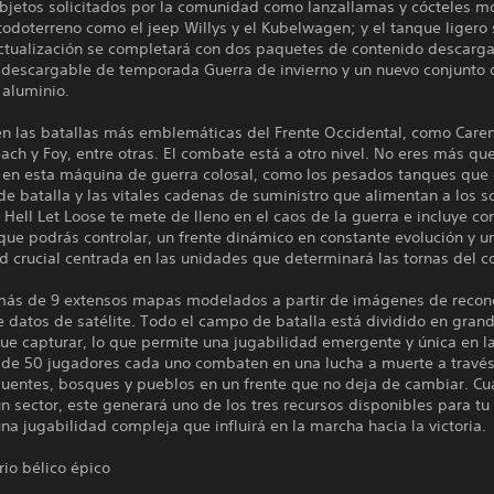
bjetos solicitados por la comunidad como lanzallamas y cócteles mo
todoterreno como el jeep Willys y el Kubelwagen; y el tanque ligero 
actualización se completará con dos paquetes de contenido descarga
 descargable de temporada Guerra de invierno y un nuevo conjunto 
 aluminio.
 en las batallas más emblemáticas del Frente Occidental, como Care
h y Foy, entre otras. El combate está a otro nivel. No eres más que
 en esta máquina de guerra colosal, como los pesados tanques qu
e batalla y las vitales cadenas de suministro que alimentan a los 
. Hell Let Loose te mete de lleno en el caos de la guerra e incluye c
que podrás controlar, un frente dinámico en constante evolución y u
d crucial centrada en las unidades que determinará las tornas del 
más de 9 extensos mapas modelados a partir de imágenes de recon
e datos de satélite. Todo el campo de batalla está dividido en gran
ue capturar, lo que permite una jugabilidad emergente y única en l
 de 50 jugadores cada uno combaten en una lucha a muerte a travé
uentes, bosques y pueblos en un frente que no deja de cambiar. C
n sector, este generará uno de los tres recursos disponibles para tu
na jugabilidad compleja que influirá en la marcha hacia la victoria.
io bélico épico