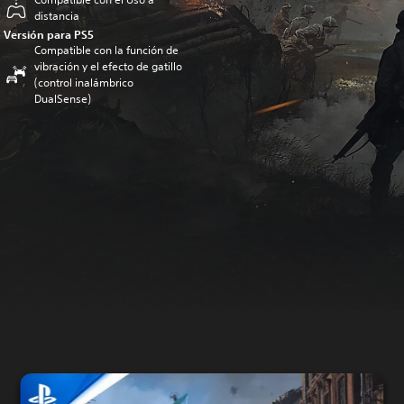
distancia
Versión para PS5
Compatible con la función de
vibración y el efecto de gatillo
(control inalámbrico
DualSense)