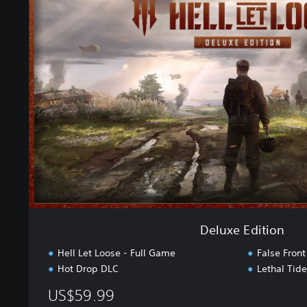
l
u
x
e
E
d
i
t
i
o
n
Deluxe Edition
Hell Let Loose - Full Game
False Front
Hot Drop DLC
Lethal Tid
US$59.99