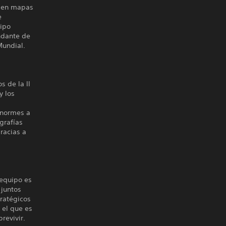
n en mapas
e
uipo
ndante de
Mundial.
 de la II
y los
enormes a
grafías
racias a
 equipo es
 juntos
tratégicos
 el que es
revivir.