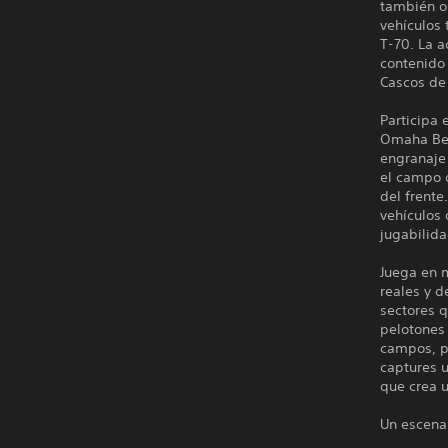
también o
vehículos 
T-70. La 
contenido
Cascos de
Participa
Omaha Beac
engranaje
el campo d
del frente
vehículos 
jugabilida
Juega en 
reales y d
sectores q
pelotones
campos, p
captures u
que crea u
Un escenar