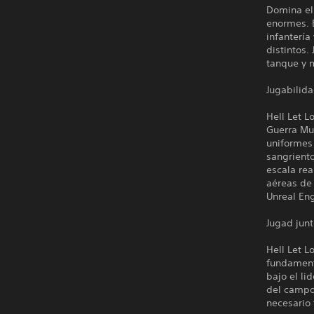
Domina el
enormes. E
infanterí
distintos.
tanque y m
Jugabilida
Hell Let L
Guerra Mu
uniformes 
sangriento
escala rea
aéreas de 
Unreal Eng
Jugad junt
Hell Let L
fundamenta
bajo el li
del campo 
necesario 