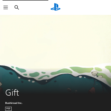
Buscar
Gift
Bushiroad Inc.
PS5