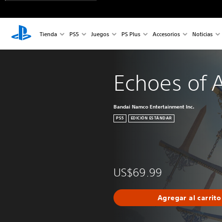
Tienda
PS5
Juegos
PS Plus
Accesorios
Noticias
Echoes of 
Bandai Namco Entertainment Inc.
PS5
EDICIÓN ESTÁNDAR
US$69.99
Agregar al carrito