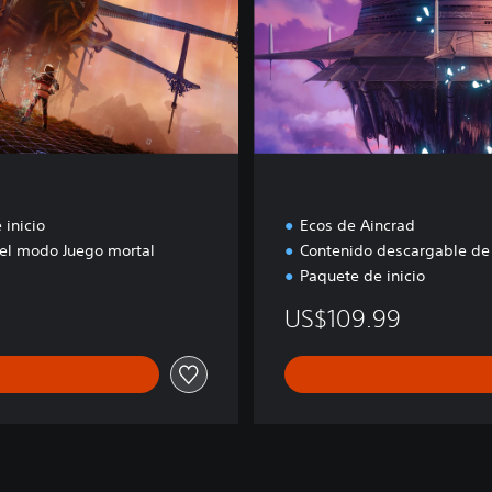
i
m
a
t
e
 inicio
Ecos de Aincrad
el modo Juego mortal
Contenido descargable de
Paquete de inicio
US$109.99