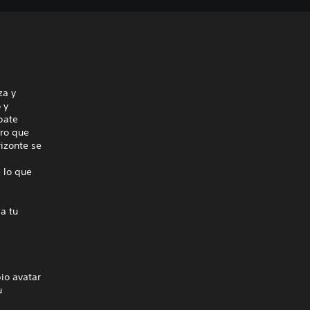
za y
 y
bate
ero que
izonte se
 lo que
ja tu
io avatar
u