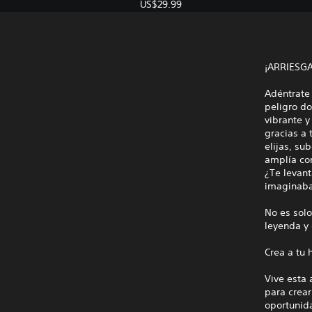
US$29.99
¡ARRIESGA
Adéntrate 
peligro do
vibrante y
gracias a 
elijas, su
amplía con
¿Te levant
imaginab
No es solo
leyenda y 
Crea a tu 
Vive esta 
para crear
oportunid