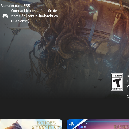
Versión para PS5
Compatible con la función de
vibración (control inalámbrico
DualSense)
D
T
V
C