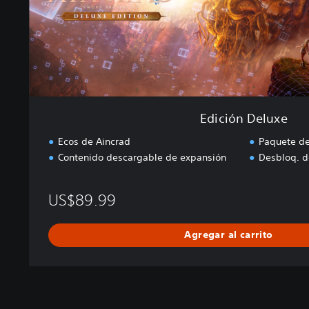
u
x
e
Edición Deluxe
Ecos de Aincrad
Paquete de
Contenido descargable de expansión
Desbloq. d
US$89.99
Agregar al carrito