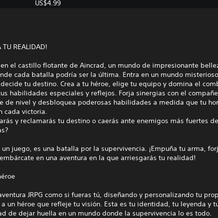
US$4.99
 TU REALIDAD!
en el castillo flotante de Aincrad, un mundo de impresionante belle
nde cada batalla podría ser la última. Entra en un mundo misterioso
 decide tu destino. Crea a tu héroe, elige tu equipo y domina el com
tus habilidades especiales y reflejos. Forja sinergias con el compañ
be de nivel y desbloquea poderosas habilidades a medida que tu hor
 cada victoria.
arás y reclamarás tu destino o caerás ante enemigos más fuertes de
as?
 un juego, es una batalla por la supervivencia. ¡Empuña tu arma, for
embárcate en una aventura en la que arriesgarás tu realidad!
héroe
aventura JRPG como si fueras tú, diseñando y personalizando tu prop
 a un héroe que refleje tu visión. Esta es tu identidad, tu leyenda y t
ad de dejar huella en un mundo donde la supervivencia lo es todo.