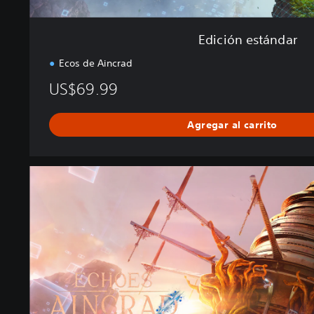
Edición estándar
Ecos de Aincrad
US$69.99
Agregar al carrito
E
d
i
c
i
ó
n
D
e
l