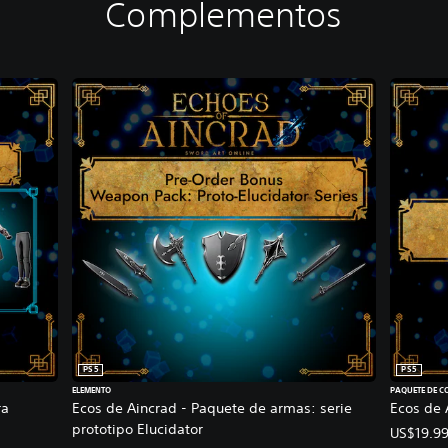
Complementos
PS5
PS5
ELEMENTO
PAQUETE DE 
ra
Ecos de Aincrad - Paquete de armas: serie
Ecos de 
prototipo Elucidator
US$19.9