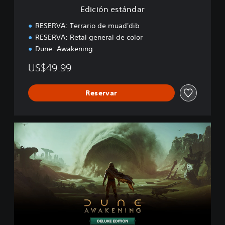
d
Edición estándar
a
r
RESERVA: Terrario de muad'dib
RESERVA: Retal general de color
Dune: Awakening
US$49.99
Reservar
E
d
i
c
i
ó
n
d
e
l
u