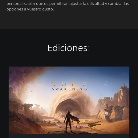
personalización que os permitirán ajustar la dificultad y cambiar las
opciones a vuestro gusto.
Ediciones:
E
d
i
c
i
ó
n
e
s
t
á
n