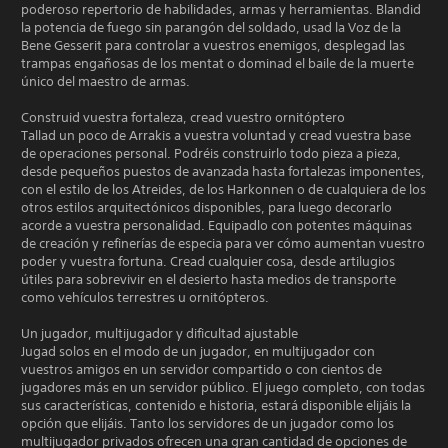
poderoso repertorio de habilidades, armas y herramientas. Blandid
la potencia de fuego sin parangón del soldado, usad la Voz de la
Bene Gesserit para controlar a vuestros enemigos, desplegad las
trampas engañosas de los mentat o dominad el baile de la muerte
único del maestro de armas.
Construid vuestra fortaleza, cread vuestro ornitóptero
Tallad un poco de Arrakis a vuestra voluntad y cread vuestra base
de operaciones personal. Podréis construirlo todo pieza a pieza,
desde pequeños puestos de avanzada hasta fortalezas imponentes,
con el estilo de los Atreides, de los Harkonnen o de cualquiera de los
otros estilos arquitectónicos disponibles, para luego decorarlo
acorde a vuestra personalidad. Equipadlo con potentes máquinas
de creación y refinerías de especia para ver cómo aumentan vuestro
poder y vuestra fortuna. Cread cualquier cosa, desde artilugios
útiles para sobrevivir en el desierto hasta medios de transporte
como vehículos terrestres u ornitópteros.
Un jugador, multijugador y dificultad ajustable
Jugad solos en el modo de un jugador, en multijugador con
vuestros amigos en un servidor compartido o con cientos de
jugadores más en un servidor público. El juego completo, con todas
sus características, contenido e historia, estará disponible elijáis la
opción que elijáis. Tanto los servidores de un jugador como los
multijugador privados ofrecen una gran cantidad de opciones de