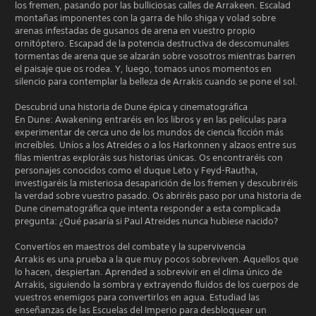
los fremen, pasando por las bulliciosas calles de Arrakeen. Escalad
montañas imponentes con la garra de hilo shiga y volad sobre
arenas infestadas de gusanos de arena en vuestro propio
ornitóptero. Escapad de la potencia destructiva de descomunales
tormentas de arena que se alzarán sobre vosotros mientras barren
el paisaje que os rodea. Y, luego, tomaos unos momentos en
silencio para contemplar la belleza de Arrakis cuando se pone el sol.
Descubrid una historia de Dune épica y cinematográfica
En Dune: Awakening entraréis en los libros y en las películas para
experimentar de cerca uno de los mundos de ciencia ficción más
increíbles. Uníos a los Atreides o a los Harkonnen y alzaos entre sus
filas mientras exploráis sus historias únicas. Os encontraréis con
personajes conocidos como el duque Leto y Feyd-Rautha,
investigaréis la misteriosa desaparición de los fremen y descubriréis
la verdad sobre vuestro pasado. Os abriréis paso por una historia de
Dune cinematográfica que intenta responder a esta complicada
pregunta: ¿Qué pasaría si Paul Atreides nunca hubiese nacido?
Convertíos en maestros del combate y la supervivencia
Arrakis es una prueba a la que muy pocos sobreviven. Aquellos que
lo hacen, despiertan. Aprended a sobrevivir en el clima único de
Arrakis, siguiendo la sombra y extrayendo fluidos de los cuerpos de
vuestros enemigos para convertirlos en agua. Estudiad las
enseñanzas de las Escuelas del Imperio para desbloquear un