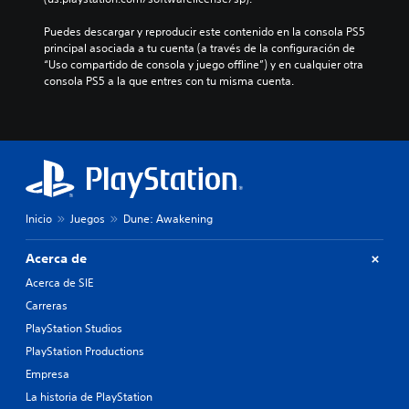
a
i
i
c
u
i
m
ó
c
l
a
g
Puedes descargar y reproducir este contenido en la consola PS5 
a
n
i
u
l
i
principal asociada a tu cuenta (a través de la configuración de 
n
e
ó
y
e
e
“Uso compartido de consola y juego offline”) y en cualquier otra 
e
s
n
e
s
n
consola PS5 a la que entres con tu misma cuenta.
r
p
p
d
.
d
a
e
r
i
o
q
c
e
á
u
u
í
d
l
n
e
f
e
o
n
p
i
f
g
i
e
c
i
o
v
r
a
n
h
e
m
p
i
Inicio
Juegos
Dune: Awakening
a
l
i
a
d
b
d
t
r
a
l
Acerca de
e
e
a
a
a
d
l
o
l
Acerca de SIE
d
i
e
t
t
Carreras
o
f
e
r
e
.
i
PlayStation Studios
r
o
r
c
l
s
n
PlayStation Productions
u
o
j
a
S
Empresa
l
f
u
t
u
t
á
g
La historia de PlayStation
i
b
a