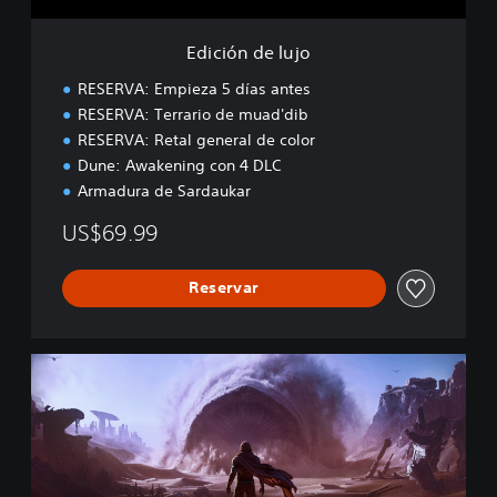
j
o
Edición de lujo
RESERVA: Empieza 5 días antes
RESERVA: Terrario de muad'dib
RESERVA: Retal general de color
Dune: Awakening con 4 DLC
Armadura de Sardaukar
US$69.99
Reservar
E
d
i
c
i
ó
n