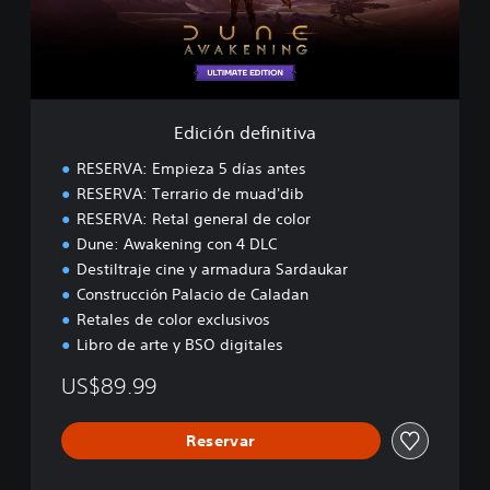
d
e
f
i
n
i
Edición definitiva
t
i
RESERVA: Empieza 5 días antes
v
RESERVA: Terrario de muad'dib
a
RESERVA: Retal general de color
Dune: Awakening con 4 DLC
Destiltraje cine y armadura Sardaukar
Construcción Palacio de Caladan
Retales de color exclusivos
Libro de arte y BSO digitales
US$89.99
Reservar