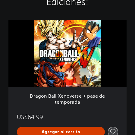
Ediciones:
D
r
a
g
o
n
B
a
l
l
X
e
n
Dragon Ball Xenoverse + pase de
o
temporada
v
e
r
US$64.99
s
e
Agregar al carrito
+