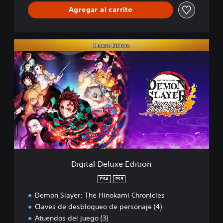
Agregar al carrito
D
i
g
i
t
a
l
D
e
l
u
x
e
Digital Deluxe Edition
E
d
PS4
PS5
i
Demon Slayer: The Hinokami Chronicles
t
i
Claves de desbloqueo de personaje (4)
o
Atuendos del juego (3)