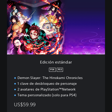
E
d
i
c
i
ó
n
e
s
t
á
n
d
Edición estándar
a
r
PS4
PS5
Demon Slayer: The Hinokami Chronicles
1 clave de desbloqueo de personaje
2 avatares de PlayStation™Network
Tema personalizado (solo para PS4)
US$59.99