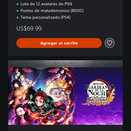
n
Lote de 12 avatares de PSN
Puntos de matademonios (8000)
Tema personalizado (PS4)
US$69.99
Agregar al carrito
U
l
t
i
m
a
t
e
E
d
i
t
i