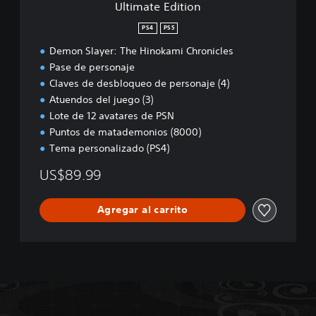
Ultimate Edition
o
n
PS4
PS5
Demon Slayer: The Hinokami Chronicles
Pase de personaje
Claves de desbloqueo de personaje (4)
Atuendos del juego (3)
Lote de 12 avatares de PSN
Puntos de matademonios (8000)
Tema personalizado (PS4)
US$89.99
Agregar al carrito