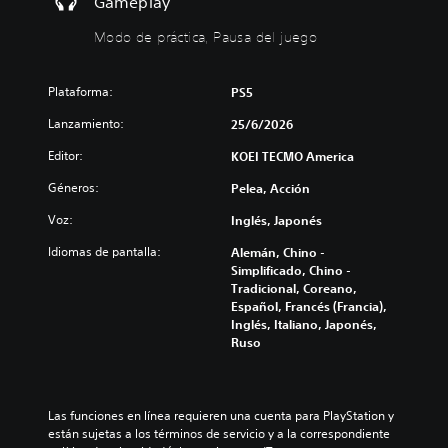
Gameplay
s
e
b
d
r
g
á
e
Modo de práctica, Pausa del juego
e
o
s
r
d
s
a
i
u
o
u
c
Plataforma:
PS5
c
l
n
a
i
a
Lanzamiento:
e
25/6/2026
)
r
m
n
y
e
Editor:
P
KOEI TECMO America
t
s
n
u
o
i
Géneros:
t
Pelea, Acción
e
r
l
e
d
n
Voz:
Inglés, Japonés
e
i
e
o
n
n
s
s
Idiomas de pantalla:
Alemán, Chino -
c
c
c
i
Simplificado, Chino -
i
l
a
n
Tradicional, Coreano,
a
u
m
c
Español, Francés (Francia),
r
y
b
o
Inglés, Italiano, Japonés,
l
e
i
n
Ruso
o
s
a
s
s
u
r
e
v
b
l
c
o
t
o
u
Las funciones en línea requieren una cuenta para PlayStation y 
l
í
s
e
están sujetas a los términos de servicio y a la correspondiente 
ú
t
c