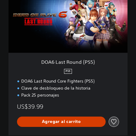
A
6
L
a
s
t
R
o
u
n
d
DOA6 Last Round (PS5)
(
P
PS5
S
DOA6 Last Round Core Fighters (PS5)
5
)
Clave de desbloqueo de la historia
Pack 25 personajes
US$39.99
Agregar al carrito