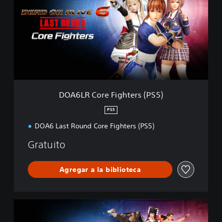
6
L
R
C
o
r
e
F
i
g
DOA6LR Core Fighters (PS5)
h
t
PS5
e
DOA6 Last Round Core Fighters (PS5)
r
s
Gratuito
(
P
S
Agregar a la biblioteca
5
)
D
O