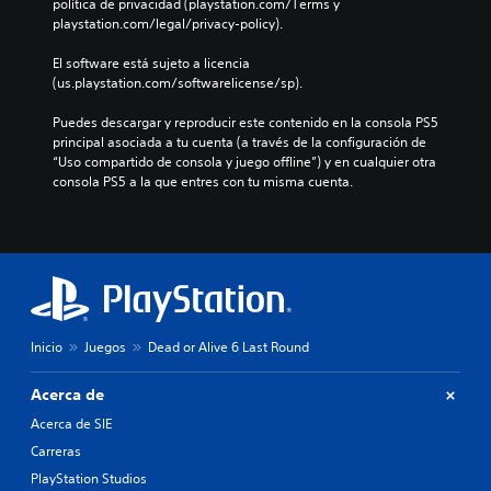
n
política de privacidad (playstation.com/Terms y 
m
u
o
c
playstation.com/legal/privacy-policy).
e
l
n
i
n
o
t
a
El software está sujeto a licencia 
e
s
r
s
(us.playstation.com/softwarelicense/sp).
s
p
o
d
d
a
l
u
Puedes descargar y reproducir este contenido en la consola PS5 
e
r
e
r
principal asociada a tu cuenta (a través de la configuración de 
a
a
s
a
“Uso compartido de consola y juego offline”) y en cualquier otra 
u
l
a
n
consola PS5 a la que entres con tu misma cuenta.
d
a
u
t
i
h
n
e
o
i
a
t
i
s
d
o
n
t
i
d
d
o
s
o
i
r
p
e
v
i
o
l
i
a
Inicio
Juegos
Dead or Alive 6 Last Round
s
j
d
y
i
u
u
l
c
Acerca de
e
a
o
i
g
l
Acerca de SIE
s
ó
o
e
p
n
Carreras
p
s
e
p
a
PlayStation Studios
.
r
r