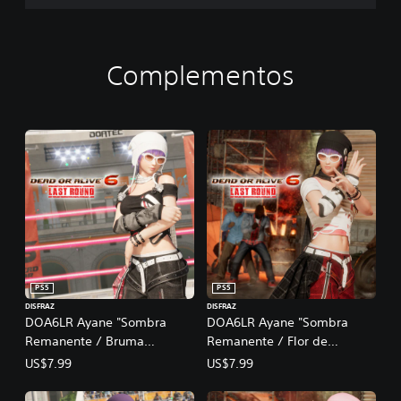
Complementos
PS5
PS5
DISFRAZ
DISFRAZ
DOA6LR Ayane "Sombra
DOA6LR Ayane "Sombra
Remanente / Bruma
Remanente / Flor de
Umbría"
Mandarina"
US$7.99
US$7.99