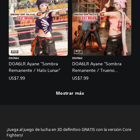
PS5
PS5
DISFRAZ
DISFRAZ
DOA6LR Ayane "Sombra
DOA6LR Ayane "Sombra
Remanente / Halo Lunar"
Remanente / Trueno
Primaveral"
US$7.99
US$7.99
Mostrar más
¡Juega al juego de lucha en 3D definitivo GRATIS con la versión Core
Fighters!