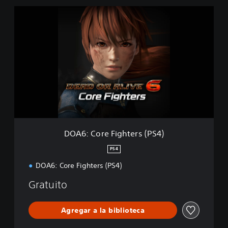
D
O
A
6
:
C
o
r
e
F
i
g
h
DOA6: Core Fighters (PS4)
t
e
PS4
r
DOA6: Core Fighters (PS4)
s
(
Gratuito
P
S
4
Agregar a la biblioteca
)