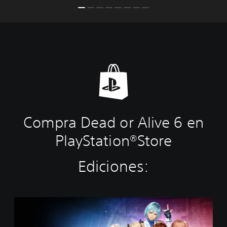
Compra Dead or Alive 6 en
PlayStation®Store
Ediciones:
D
O
A