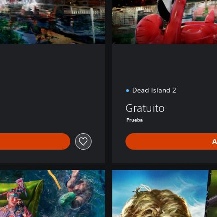
i
o
n
Dead Island 2
Gratuito
Prueba
A
S
e
r
i
e