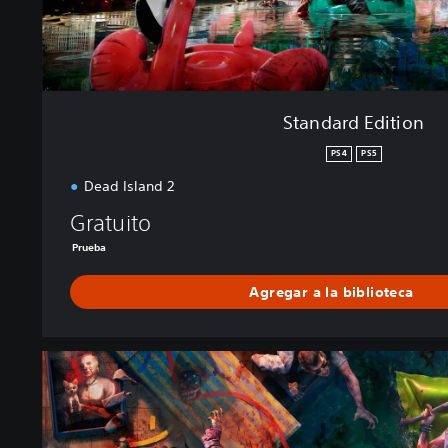
i
o
n
Standard Edition
PS4
PS5
Dead Island 2
Gratuito
Prueba
Agregar a la biblioteca
U
l
t
i
m