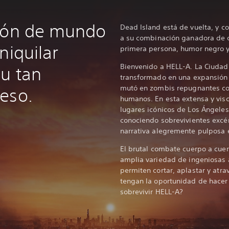
ción de mundo
Dead Island está de vuelta, y c
a su combinación ganadora de 
niquilar
primera persona, humor negro y
Bienvenido a HELL-A. La Ciudad
u tan
transformado en una expansión 
mutó en zombis repugnantes con
eso.
humanos. En esta extensa y visc
lugares icónicos de Los Ángele
conociendo sobrevivientes excén
narrativa alegremente pulposa 
El brutal combate cuerpo a cuer
amplia variedad de ingeniosas
permiten cortar, aplastar y atr
tengan la oportunidad de hacer
sobrevivir HELL-A?