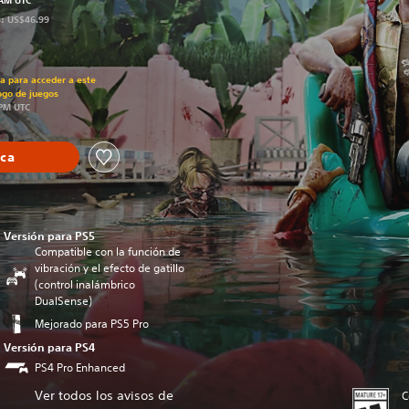
 AM UTC
s: US$46.99
recio original de US$49.99
ra para acceder a este
ogo de juegos
 PM UTC
eca
Versión para PS5
Compatible con la función de
vibración y el efecto de gatillo
(control inalámbrico
DualSense)
Mejorado para PS5 Pro
Versión para PS4
PS4 Pro Enhanced
Ver todos los avisos de
C