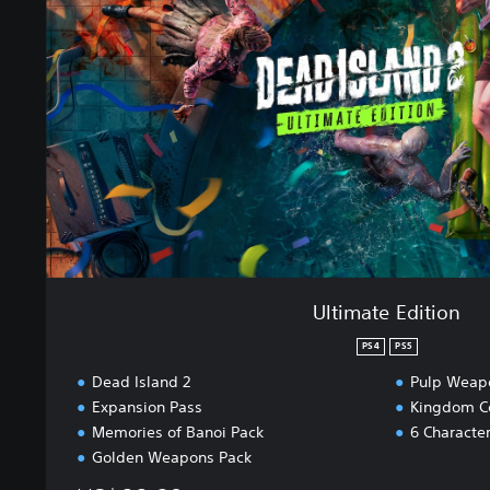
a
t
e
E
d
i
t
i
o
n
Ultimate Edition
PS4
PS5
Dead Island 2
Pulp Weap
Expansion Pass
Kingdom Co
Memories of Banoi Pack
6 Characte
Golden Weapons Pack