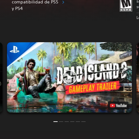
s
compatibilidad de PS5
s
y PS4
L