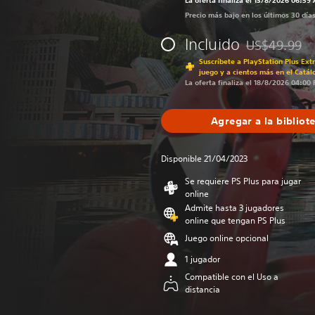
La oferta finaliza el 13/8/2026 06:59
Precio más bajo en los últimos 30 día
Incluido
US$49.99
Rebajado del p
Suscríbete a PlayStation Plus Ext
juego y a cientos más en el Catál
La oferta finaliza el 18/8/2026 04:00
Agregar a la bibliot
Disponible 21/04/2023
Se requiere PS Plus para jugar
online
Admite hasta 3 jugadores
online que tengan PS Plus
Juego online opcional
1 jugador
Compatible con el Uso a
distancia