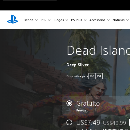
Tienda
PS5
Juegos
PS Plus
Accesorios
Noticias
Dead Islan
Deep Silver
Disponible para
PS4
PS5
Gratuito
Prueba
US$7.49
US$49.99
Rebajado del 