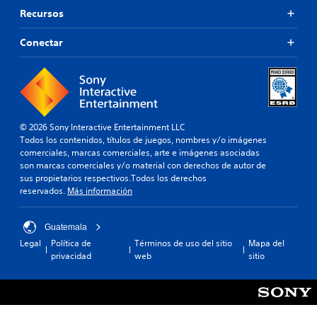
s
d
g
Recursos
e
i
r
f
n
a
Conectar
i
c
n
n
o
d
i
n
e
d
t
o
E
r
.
l
o
t
© 2026 Sony Interactive Entertainment LLC
l
e
Todos los contenidos, títulos de juegos, nombres y/o imágenes
R
e
x
comerciales, marcas comerciales, arte e imágenes asociadas
e
s
t
son marcas comerciales y/o material con derechos de autor de
c
t
o
sus propietarios respectivos.Todos los derechos
o
d
á
reservados.
Más información
r
e
c
d
m
t
a
e
Guatemala
i
n
t
Legal
Política de
Términos de uso del sitio
Mapa del
l
ú
o
privacidad
web
sitio
e
s
r
s
y
i
d
P
o
e
u
s
v