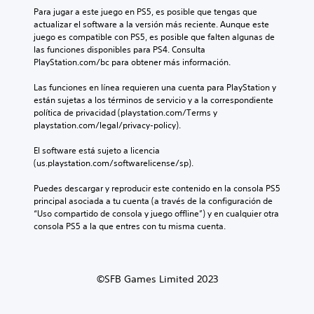
d
i
d
s
t
Para jugar a este juego en PS5, es posible que tengas que 
i
d
e
e
e
actualizar el software a la versión más reciente. Aunque este 
o
a
l
n
s
juego es compatible con PS5, es posible que falten algunas de 
i
d
j
t
u
las funciones disponibles para PS4. Consulta 
n
d
u
a
b
PlayStation.com/bc para obtener más información.
d
e
e
d
t
i
u
g
e
i
Las funciones en línea requieren una cuenta para PlayStation y 
v
s
o
u
t
están sujetas a los términos de servicio y a la correspondiente 
i
a
e
n
u
política de privacidad (playstation.com/Terms y 
d
r
l
a
l
playstation.com/legal/privacy-policy).
u
l
i
m
a
a
o
g
a
d
El software está sujeto a licencia 
l
s
i
n
o
(us.playstation.com/softwarelicense/sp).
e
c
e
e
.
s
o
n
r
Puedes descargar y reproducir este contenido en la consola PS5 
.
n
d
a
principal asociada a tu cuenta (a través de la configuración de 
t
o
q
“Uso compartido de consola y juego offline”) y en cualquier otra 
r
u
u
consola PS5 a la que entres con tu misma cuenta.
o
n
e
l
n
p
e
i
e
s
v
r
©SFB Games Limited 2023
d
e
m
e
l
i
m
d
t