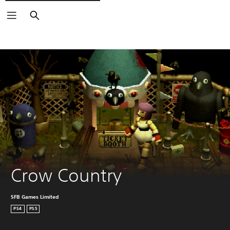
Buscar
Crow Country
SFB Games Limited
PS4
PS5