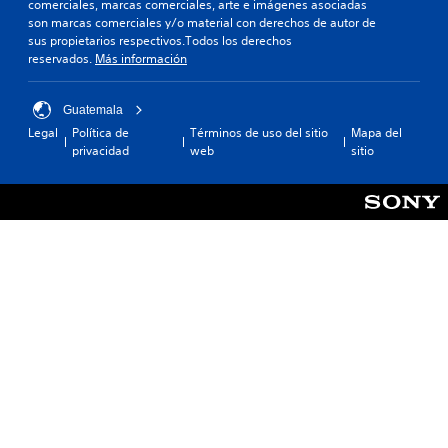
comerciales, marcas comerciales, arte e imágenes asociadas
son marcas comerciales y/o material con derechos de autor de
sus propietarios respectivos.Todos los derechos
reservados.
Más información
Guatemala
Legal
Política de
Términos de uso del sitio
Mapa del
privacidad
web
sitio